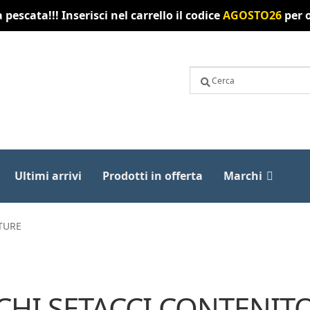
pescata!!! Inserisci nel carrello il codice
AGOSTO26
per o
Ultimi arrivi
Prodotti in offerta
Marchi
TURE
CHI SETACCI CONTENITO