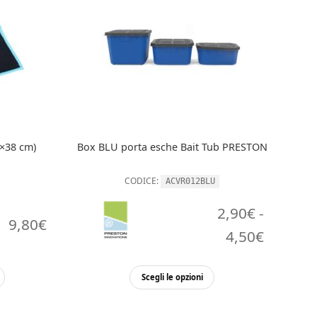
×38 cm)
Box BLU porta esche Bait Tub PRESTON
CODICE:
ACVR012BLU
2,90
€
-
9,80
€
Fascia
4,50
€
di
Questo
Scegli le opzioni
prezzo:
prodotto
da
ha