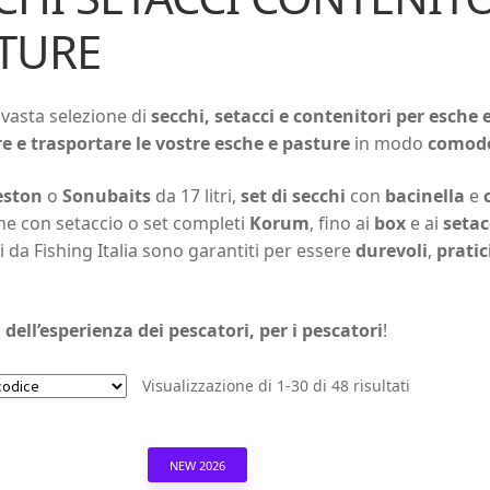
TURE
 vasta selezione di
secchi, setacci e contenitori per esche 
e e trasportare le vostre esche e pasture
in modo
comod
eston
o
Sonubaits
da 17 litri,
set di secchi
con
bacinella
e
he con setaccio o set completi
Korum
, fino ai
box
e ai
setac
i da Fishing Italia sono garantiti per essere
durevoli
,
pratic
 dell’esperienza dei pescatori, per i pescatori
!
Visualizzazione di 1-30 di 48 risultati
NEW 2026