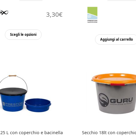
3,30
€
Questo
Scegli le opzioni
prodotto
Aggiungi al carrello
ha
più
varianti.
Le
opzioni
possono
essere
scelte
nella
pagina
del
prodotto
 25 L con coperchio e bacinella
Secchio 18lt con coperch