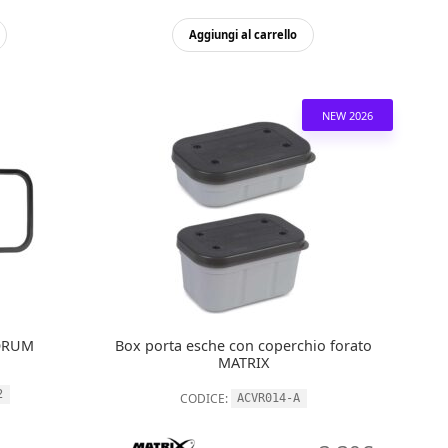
Aggiungi al carrello
NEW 2026
KORUM
Box porta esche con coperchio forato
MATRIX
2
CODICE:
ACVR014-A