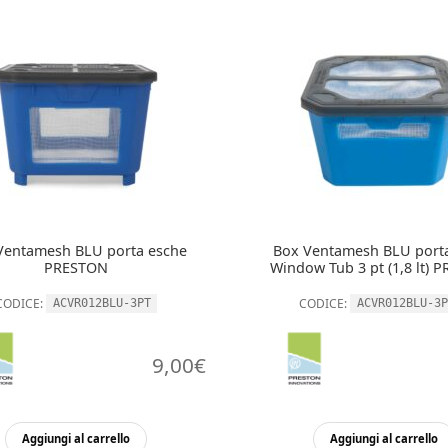
Ventamesh BLU porta esche
Box Ventamesh BLU port
PRESTON
Window Tub 3 pt (1,8 lt) 
CODICE:
CODICE:
ACVR012BLU-3PT
ACVR012BLU-3P
9,00
€
Aggiungi al carrello
Aggiungi al carrello