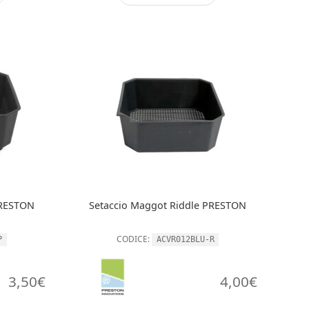
 PRESTON
Setaccio Maggot Riddle PRESTON
CODICE:
P
ACVR012BLU-R
3,50
€
4,00
€