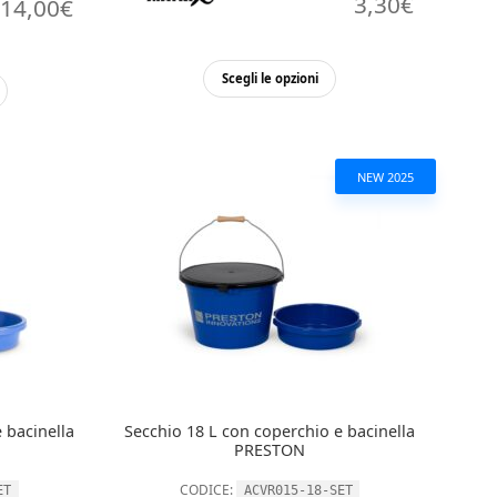
3,30
€
14,00
€
Questo
Scegli le opzioni
prodotto
ha
più
varianti.
NEW 2025
Le
opzioni
possono
essere
scelte
nella
pagina
del
prodotto
 bacinella
Secchio 18 L con coperchio e bacinella
PRESTON
CODICE:
ET
ACVR015-18-SET