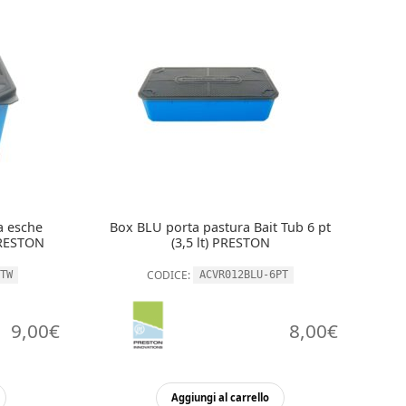
più
2,90€
varianti.
a
Le
opzioni
4,50€
possono
essere
scelte
nella
pagina
del
prodotto
a esche
Box BLU porta pastura Bait Tub 6 pt
PRESTON
(3,5 lt) PRESTON
CODICE:
TW
ACVR012BLU-6PT
9,00
€
8,00
€
Aggiungi al carrello