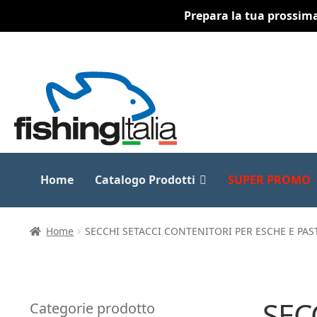
Prepara la tua prossima 
Vai
Vai
alla
al
navigazione
contenuto
Home
Catalogo Prodotti
SUPER PROMO
Home
SECCHI SETACCI CONTENITORI PER ESCHE E PAS
SEC
Categorie prodotto