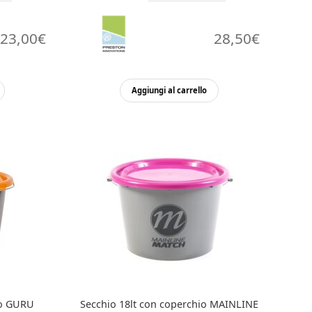
23,00
€
28,50
€
Aggiungi al carrello
io GURU
Secchio 18lt con coperchio MAINLINE