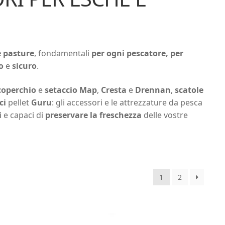
e pasture
, fondamentali
per ogni
pescatore, per
o
e
sicuro
.
coperchio
e
setaccio Map
,
Cresta
e
Drennan
,
scatole
ci
pellet
Guru
: gli accessori e le attrezzature da pesca
i
e capaci di
preservare la freschezza
delle vostre
1
2