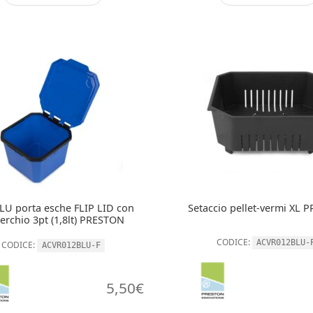
LU porta esche FLIP LID con
Setaccio pellet-vermi XL
erchio 3pt (1,8lt) PRESTON
CODICE:
ACVR012BLU-
CODICE:
ACVR012BLU-F
5,50
€