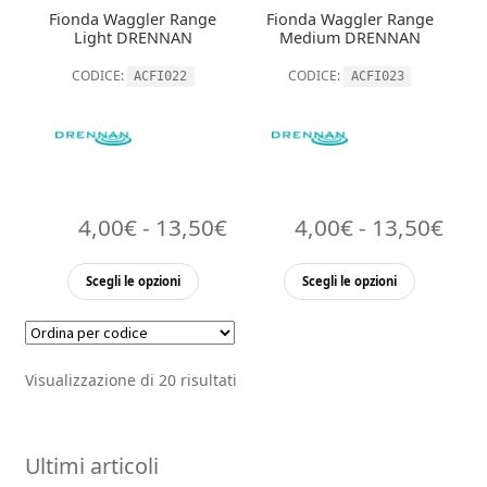
Fionda Waggler Range
Fionda Waggler Range
pagina
pagina
Light DRENNAN
Medium DRENNAN
del
del
CODICE:
CODICE:
ACFI022
ACFI023
prodotto
prodott
Fascia
Fasc
4,00
€
-
13,50
€
4,00
€
-
13,50
€
di
di
Questo
Questo
Scegli le opzioni
Scegli le opzioni
prezzo:
pre
prodotto
prodott
ha
ha
da
da
più
più
4,00€
4,0
Visualizzazione di 20 risultati
varianti.
varianti.
a
a
Le
Le
opzioni
13,50€
opzioni
13,
Ultimi articoli
possono
possono