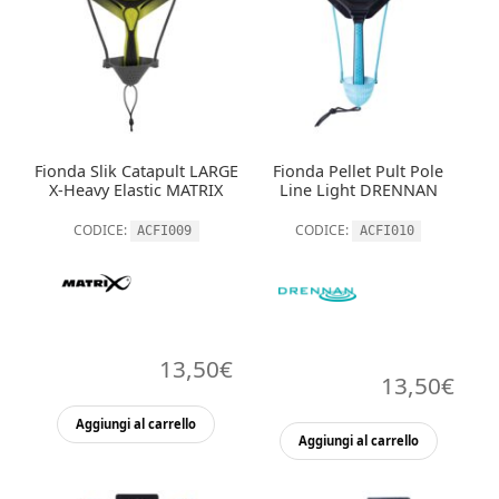
Fionda Slik Catapult LARGE
Fionda Pellet Pult Pole
X-Heavy Elastic MATRIX
Line Light DRENNAN
CODICE:
CODICE:
ACFI009
ACFI010
13,50
€
13,50
€
Aggiungi al carrello
Aggiungi al carrello