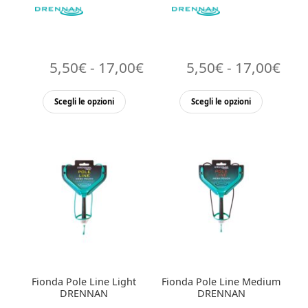
Fascia
Fasc
5,50
€
-
17,00
€
5,50
€
-
17,00
€
di
di
Questo
Questo
Scegli le opzioni
Scegli le opzioni
prezzo:
pre
prodotto
prodott
ha
ha
da
da
più
più
5,50€
5,5
varianti.
varianti.
a
a
Le
Le
opzioni
17,00€
opzioni
17,
possono
possono
essere
essere
scelte
scelte
nella
nella
Fionda Pole Line Light
Fionda Pole Line Medium
pagina
pagina
DRENNAN
DRENNAN
del
del