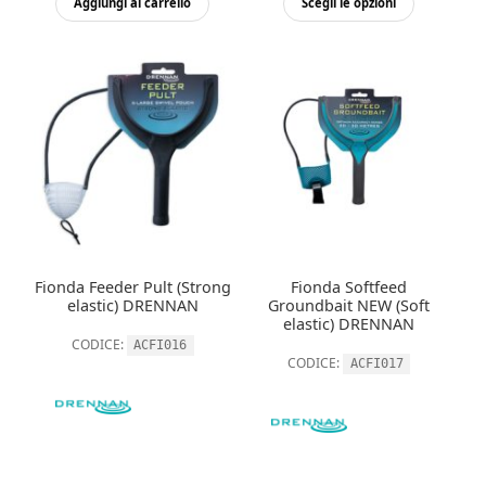
Aggiungi al carrello
Scegli le opzioni
pre
prodott
ha
da
più
5,2
varianti.
a
Le
opzioni
14,
possono
essere
scelte
nella
Fionda Feeder Pult (Strong
Fionda Softfeed
pagina
elastic) DRENNAN
Groundbait NEW (Soft
del
elastic) DRENNAN
CODICE:
ACFI016
prodott
CODICE:
ACFI017