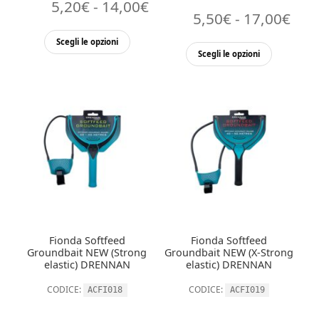
Fascia
5,20
€
-
14,00
€
Fasc
5,50
€
-
17,00
€
di
Questo
di
Scegli le opzioni
Questo
prezzo:
prodotto
Scegli le opzioni
pre
prodott
ha
da
ha
da
più
5,20€
più
varianti.
5,5
a
varianti.
Le
a
Le
opzioni
14,00€
opzioni
17,
possono
possono
essere
essere
scelte
scelte
nella
nella
pagina
Fionda Softfeed
Fionda Softfeed
pagina
del
Groundbait NEW (Strong
Groundbait NEW (X-Strong
del
elastic) DRENNAN
elastic) DRENNAN
prodotto
prodott
CODICE:
CODICE:
ACFI018
ACFI019