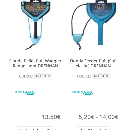
Fionda Pellet Pult Waggler
Fionda Feeder Pult (Soft
Range Light DRENNAN
elastic) DRENNAN
CODICE:
CODICE:
ACFI012
ACFI015
Fasc
13,50
€
5,20
€
-
14,00
€
di
Questo