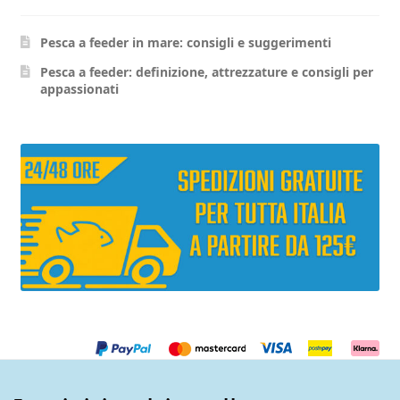
essere
essere
scelte
scelte
Pesca a feeder in mare: consigli e suggerimenti
nella
nella
pagina
pagina
Pesca a feeder: definizione, attrezzature e consigli per
appassionati
del
del
prodotto
prodott