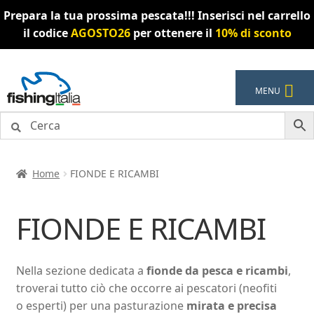
Prepara la tua prossima pescata!!! Inserisci nel carrello
il codice
AGOSTO26
per ottenere il
10% di sconto
Vai
Vai
MENU
alla
al
navigazione
contenuto
Home
FIONDE E RICAMBI
FIONDE E RICAMBI
Nella sezione dedicata a
fionde da pesca e ricambi
,
troverai tutto ciò che occorre ai pescatori (neofiti
o esperti) per una pasturazione
mirata e precisa