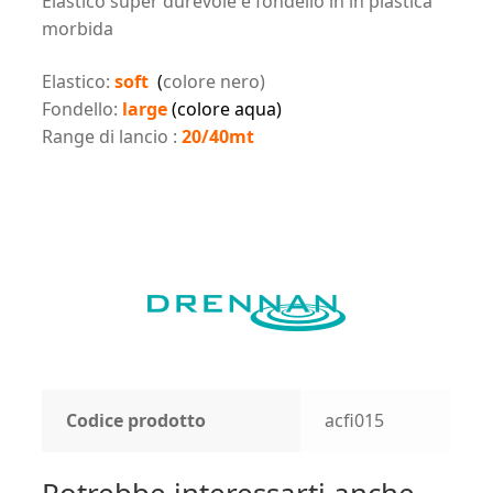
Elastico super durevole e fondello in in plastica
morbida
Elastico:
soft
(
colore nero)
Fondello:
large
(colore aqua)
Range di lancio :
20/40mt
Codice prodotto
acfi015