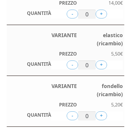
da
14,00
€
5,20€
-
+
a
elastico
(ricambio)
14,00€
5,50
€
-
+
fondello
(ricambio)
5,20
€
-
+