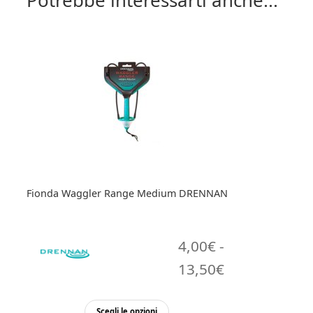
Potrebbe interessarti anche...
Fionda Waggler Range Medium DRENNAN
4,00
€
-
Fascia
13,50
€
di
Questo
Scegli le opzioni