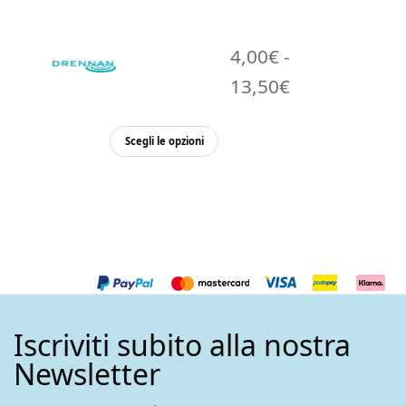
4,00
€
-
Fascia
13,50
€
di
Questo
prezzo:
Scegli le opzioni
prodotto
da
ha
4,00€
più
varianti.
a
Le
13,50€
opzioni
possono
essere
Iscriviti subito alla nostra
scelte
nella
Newsletter
pagina