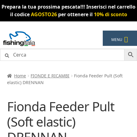
Prepara la tua prossima pescata!!! Inserisci nel carrello
il codice
AGOSTO26
per ottenere il
10% di sconto
Vai
Vai
MENU
alla
al
navigazione
contenuto
Home
FIONDE E RICAMBI
Fionda Feeder Pult (Soft
elastic) DRENNAN
Fionda Feeder Pult
(Soft elastic)
DRENNAN