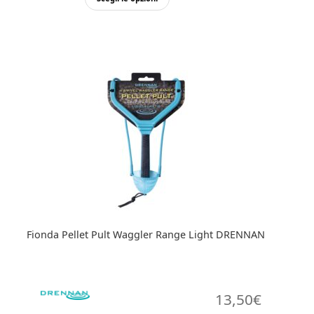
prezzo:
prodotto
da
ha
4,00€
più
varianti.
a
Le
13,50€
opzioni
possono
essere
scelte
nella
pagina
del
prodotto
Fionda Pellet Pult Waggler Range Light DRENNAN
13,50
€