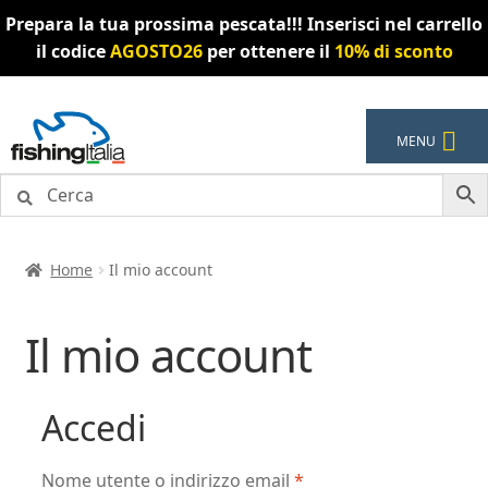
Prepara la tua prossima pescata!!! Inserisci nel carrello
il codice
AGOSTO26
per ottenere il
10% di sconto
Vai
Vai
MENU
alla
al
navigazione
contenuto
Home
Il mio account
Il mio account
Accedi
Richiesto
Nome utente o indirizzo email
*