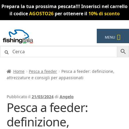
Prepara la tua prossima pescata!!! Inserisci nel carrello
il codice
AGOSTO26
per ottenere il
10% di sconto
Vai
Vai
MENU
alla
al
navigazione
contenuto
Home
Pesca a feeder
Pesca a feeder: definizione,
attrezzature e consigli per appassionati
Pubblicato il
21/03/2024
di
Angelo
Pesca a feeder:
definizione,