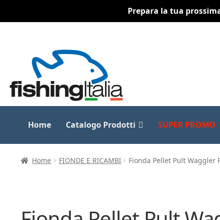
Prepara la tua prossima 
Vai
Vai
alla
al
navigazione
contenuto
Home
Catalogo Prodotti
SUPER PROMO
Home
FIONDE E RICAMBI
Fionda Pellet Pult Waggle
Fionda Pellet Pult W