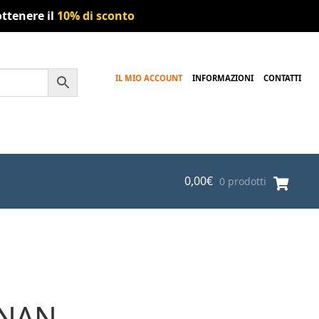
ttenere il
10% di sconto
IL MIO ACCOUNT
INFORMAZIONI
CONTATTI
0,00
€
0 prodotti
NNAN