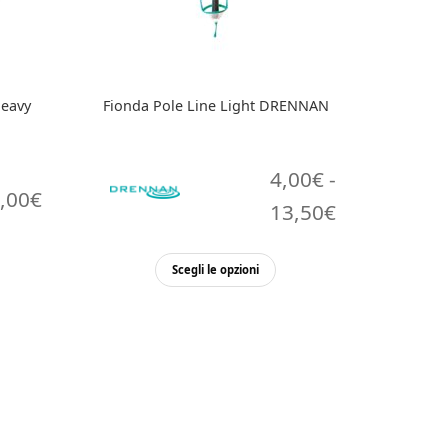
Heavy
Fionda Pole Line Light DRENNAN
4,00
€
-
,00
€
Fascia
13,50
€
di
Questo
Scegli le opzioni
prezzo:
prodotto
da
ha
più
4,00€
varianti.
a
Le
opzioni
13,50€
possono
essere