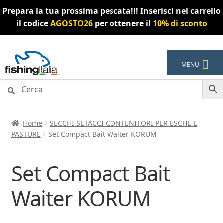
Prepara la tua prossima pescata!!! Inserisci nel carrello
il codice
AGOSTO26
per ottenere il
10% di sconto
Vai
Vai
MENU
alla
al
navigazione
contenuto
Home
SECCHI SETACCI CONTENITORI PER ESCHE E
PASTURE
Set Compact Bait Waiter KORUM
Set Compact Bait
Waiter KORUM