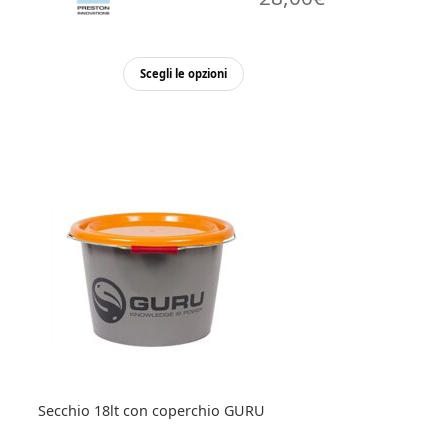
Questo
Scegli le opzioni
prodotto
ha
più
varianti.
Le
opzioni
possono
essere
scelte
nella
pagina
del
prodotto
Secchio 18lt con coperchio GURU