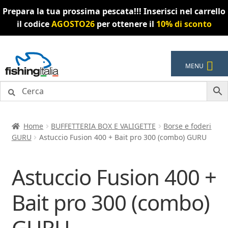
Prepara la tua prossima pescata!!! Inserisci nel carrello
il codice
AGOSTO26
per ottenere il
10% di sconto
Vai
Vai
MENU
alla
al
navigazione
contenuto
Home
BUFFETTERIA BOX E VALIGETTE
Borse e foderi
GURU
Astuccio Fusion 400 + Bait pro 300 (combo) GURU
Astuccio Fusion 400 +
Bait pro 300 (combo)
GURU