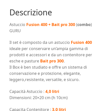
Bait
pro
Descrizione
300
(combo)
Astuccio
Fusion 400 + Bait pro 300
(
combo
)
GURU
GURU
quantità
Il set è composto da un astuccio
Fusion 400
ideale per conservare un’ampia gamma di
prodotti e accessori e da un contenitore per
esche e pasture
Bait pro 300
.
Il Box è ben studiato e offre un sistema di
conservazione e protezione, elegante,
leggero,resistente, versatile, e sicuro.
Capacità Astuccio :
4,0 litri
Dimensioni: 20×20 cm (h 10cm)
Capacita Contenitore :
3,0 litri