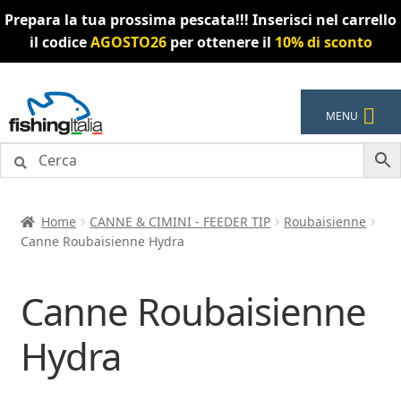
Prepara la tua prossima pescata!!! Inserisci nel carrello
il codice
AGOSTO26
per ottenere il
10% di sconto
Vai
Vai
MENU
alla
al
navigazione
contenuto
Home
CANNE & CIMINI - FEEDER TIP
Roubaisienne
Canne Roubaisienne Hydra
Canne Roubaisienne
Hydra