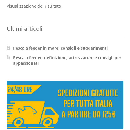
1.600,00€.
1.490,00€.
Visualizzazione del risultato
Ultimi articoli
Pesca a feeder in mare: consigli e suggerimenti
Pesca a feeder: definizione, attrezzature e consigli per
appassionati