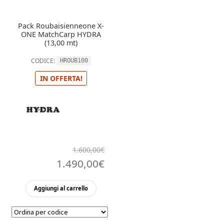
Pack Roubaisienneone X-
ONE MatchCarp HYDRA
(13,00 mt)
CODICE:
HROUB100
IN OFFERTA!
1.600,00
€
Il
Il
1.490,00
€
prezzo
prezzo
Aggiungi al carrello
originale
attuale
era:
è: