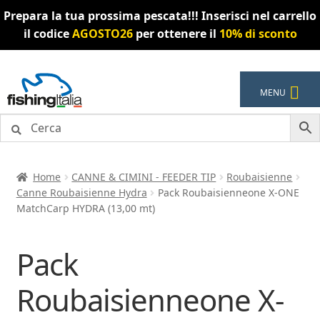
Prepara la tua prossima pescata!!! Inserisci nel carrello
il codice
AGOSTO26
per ottenere il
10% di sconto
Vai
Vai
MENU
alla
al
navigazione
contenuto
Home
CANNE & CIMINI - FEEDER TIP
Roubaisienne
Canne Roubaisienne Hydra
Pack Roubaisienneone X-ONE
MatchCarp HYDRA (13,00 mt)
Pack
Roubaisienneone X-