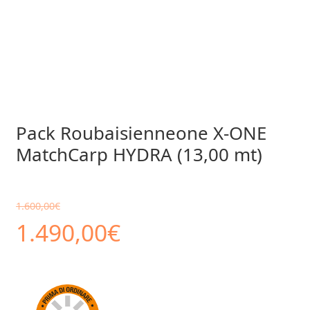
Pack Roubaisienneone X-ONE
MatchCarp HYDRA (13,00 mt)
1.600,00
€
Il
Il
1.490,00
€
prezzo
prezzo
originale
attuale