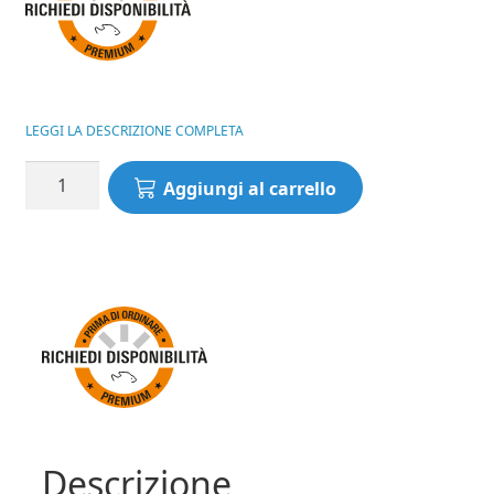
era:
è:
1.600,00€.
1.490,00€.
LEGGI LA DESCRIZIONE COMPLETA
Pack
Aggiungi al carrello
Roubaisienneone
X-
ONE
MatchCarp
HYDRA
(13,00
mt)
quantità
Descrizione