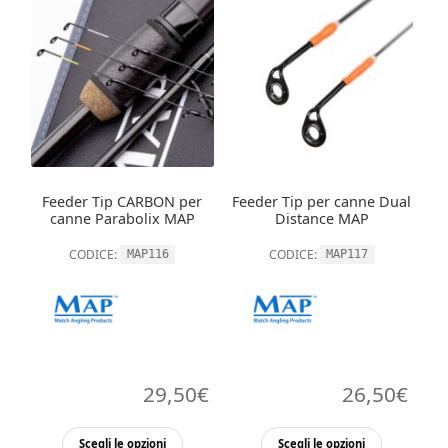
Feeder Tip CARBON per
Feeder Tip per canne Dual
canne Parabolix MAP
Distance MAP
CODICE:
CODICE:
MAP116
MAP117
29,50
€
26,50
€
Questo
Questo
Scegli le opzioni
Scegli le opzioni