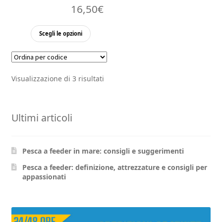
16,50
€
Questo
Scegli le opzioni
prodotto
ha
più
Visualizzazione di 3 risultati
varianti.
Le
opzioni
Ultimi articoli
possono
essere
scelte
Pesca a feeder in mare: consigli e suggerimenti
nella
pagina
Pesca a feeder: definizione, attrezzature e consigli per
appassionati
del
prodotto