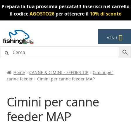
Prepara la tua prossima pescata!!! Inserisci nel carrello
il codice
AGOSTO26
per ottenere il
10% di sconto
Vai
Vai
MENU
alla
al
navigazione
contenuto
Home
CANNE & CIMINI - FEEDER TIP
Cimini per
canne feeder
Cimini per canne feeder MAP
Cimini per canne
feeder MAP