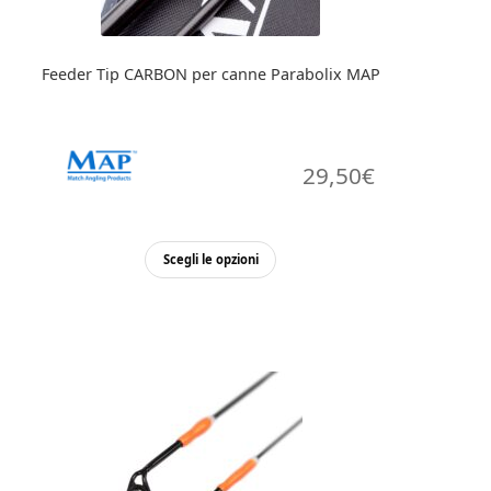
Feeder Tip CARBON per canne Parabolix MAP
29,50
€
Questo
Scegli le opzioni
prodotto
ha
più
varianti.
Le
opzioni
possono
essere