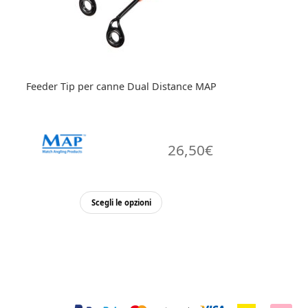
scelte
nella
pagina
del
prodotto
Feeder Tip per canne Dual Distance MAP
26,50
€
Questo
Scegli le opzioni
prodotto
ha
più
varianti.
Le
opzioni