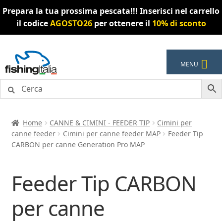
Prepara la tua prossima pescata!!! Inserisci nel carrello
il codice
AGOSTO26
per ottenere il
10% di sconto
Vai
Vai
MENU
alla
al
navigazione
contenuto
Home
CANNE & CIMINI - FEEDER TIP
Cimini per
canne feeder
Cimini per canne feeder MAP
Feeder Tip
CARBON per canne Generation Pro MAP
Feeder Tip CARBON
per canne