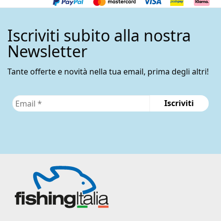
possono
essere
Iscriviti subito alla nostra
scelte
nella
Newsletter
pagina
del
Tante offerte e novità nella tua email, prima degli altri!
prodotto