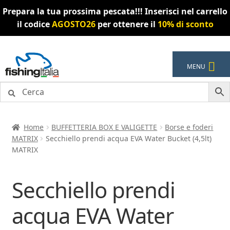
Prepara la tua prossima pescata!!! Inserisci nel carrello
il codice
AGOSTO26
per ottenere il
10% di sconto
Vai
Vai
MENU
alla
al
navigazione
contenuto
Home
BUFFETTERIA BOX E VALIGETTE
Borse e foderi
MATRIX
Secchiello prendi acqua EVA Water Bucket (4,5lt)
MATRIX
Secchiello prendi
acqua EVA Water