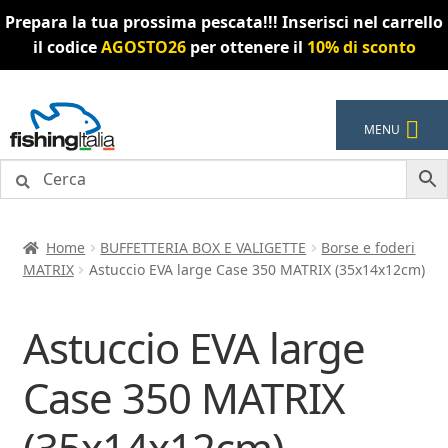
Prepara la tua prossima pescata!!! Inserisci nel carrello
il codice
AGOSTO26
per ottenere il
10% di sconto
Vai
Vai
MENU
alla
al
navigazione
contenuto
Home
BUFFETTERIA BOX E VALIGETTE
Borse e foderi
MATRIX
Astuccio EVA large Case 350 MATRIX (35x14x12cm)
Astuccio EVA large
Case 350 MATRIX
(35x14x12cm)