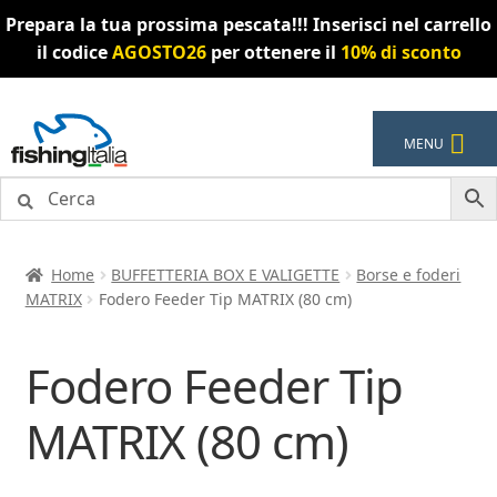
Prepara la tua prossima pescata!!! Inserisci nel carrello
il codice
AGOSTO26
per ottenere il
10% di sconto
Vai
Vai
MENU
alla
al
navigazione
contenuto
Home
BUFFETTERIA BOX E VALIGETTE
Borse e foderi
MATRIX
Fodero Feeder Tip MATRIX (80 cm)
Fodero Feeder Tip
MATRIX (80 cm)