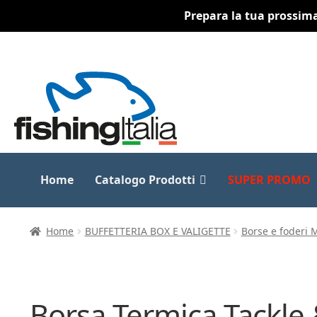
Prepara la tua prossima 
Vai
Vai
alla
al
navigazione
contenuto
Home
Catalogo Prodotti
SUPER PROMO
Home
BUFFETTERIA BOX E VALIGETTE
Borse e foderi 
Borsa Termica Tackle