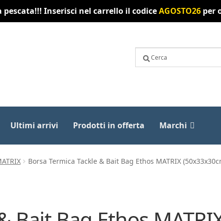
pescata!!! Inserisci nel carrello il codice
AGOSTO26
per o
Ultimi arrivi
Prodotti in offerta
Marchi
MATRIX
Borsa Termica Tackle & Bait Bag Ethos MATRIX (50x33x30c
 & Bait Bag Ethos MATRI