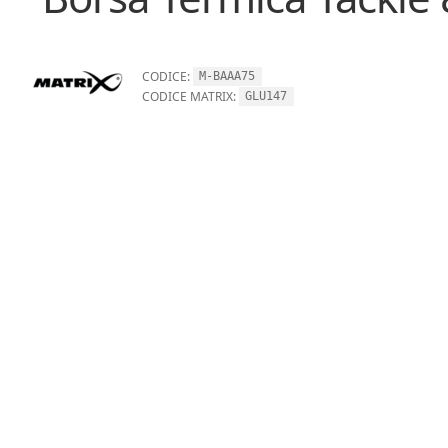
CODICE:
M-BAAA75
CODICE MATRIX:
GLU147