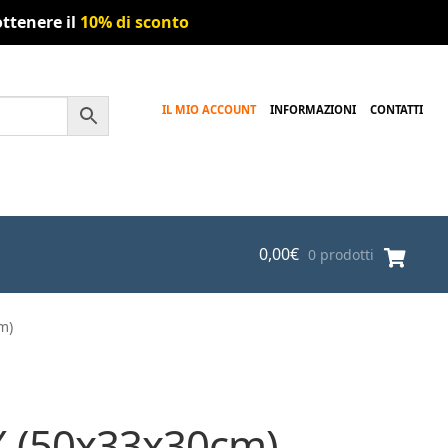
ttenere il
10% di sconto
IL MIO ACCOUNT
INFORMAZIONI
CONTATTI
0,00
€
0 prodotti
m)
X (50x33x30cm)