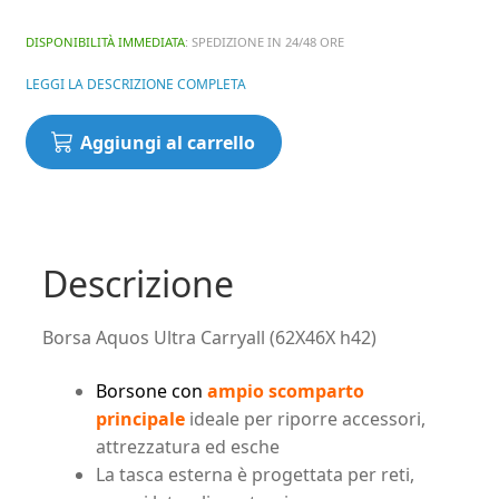
DISPONIBILITÀ IMMEDIATA
: SPEDIZIONE IN 24/48 ORE
LEGGI LA DESCRIZIONE COMPLETA
Borsa
Aggiungi al carrello
Aquos
Ultra
Carryall
(62X46X
h42)
Descrizione
quantità
Borsa Aquos Ultra Carryall (62X46X h42)
Borsone con
ampio scomparto
principale
ideale per riporre accessori,
attrezzatura ed esche
La tasca esterna è progettata per reti,