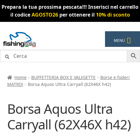
Prepara la tua prossima pescata!!! Inserisci nel carrello
il codice
AGOSTO26
per ottenere il
10% di sconto
Vai
Vai
MENU
alla
al
navigazione
contenuto
Home
BUFFETTERIA BOX E VALIGETTE
Borse e foderi
MATRIX
Borsa Aquos Ultra Carryall (62X46X h42)
Borsa Aquos Ultra
Carryall (62X46X h42)