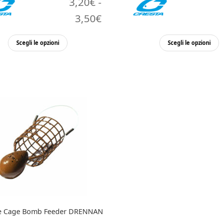
3,20
€
-
Fascia
3,50
€
di
Questo
Scegli le opzioni
Scegli le opzioni
prezzo:
prodotto
ha
da
più
3,20€
varianti.
Le
a
opzioni
3,50€
possono
essere
scelte
nella
pagina
del
prodotto
ce Cage Bomb Feeder DRENNAN