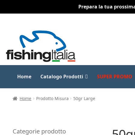
Prepara la tua prossima 
Vai
Vai
alla
al
navigazione
contenuto
Home
Catalogo Prodotti
SUPER PROMO
Home
Prodotto Misura
50gr Large
50g
Categorie prodotto