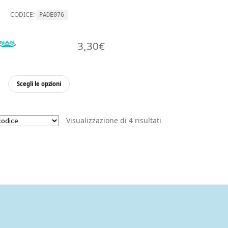
CODICE:
PADE076
3,30
€
Questo
Scegli le opzioni
prodotto
ha
più
Visualizzazione di 4 risultati
varianti.
Le
opzioni
possono
essere
scelte
nella
pagina
del
prodotto