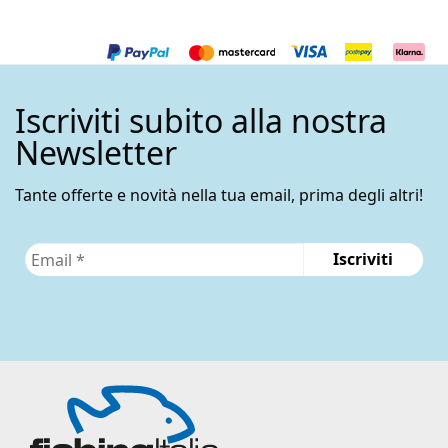
Le
opzioni
possono
essere
Iscriviti subito alla nostra
scelte
nella
Newsletter
pagina
del
Tante offerte e novità nella tua email, prima degli altri!
prodotto