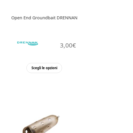
del
prodotto
Open End Groundbait DRENNAN
3,00
€
Questo
Scegli le opzioni
prodotto
ha
più
varianti.
Le
opzioni
possono
essere
scelte