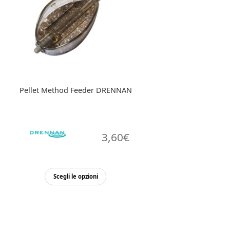
possono
essere
scelte
nella
pagina
del
prodotto
Pellet Method Feeder DRENNAN
3,60
€
Questo
Scegli le opzioni
prodotto
ha
più
varianti.