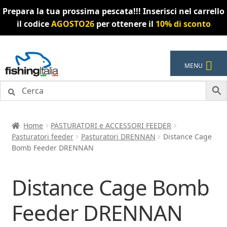
Prepara la tua prossima pescata!!! Inserisci nel carrello
il codice
AGOSTO26
per ottenere il
10% di sconto
Vai
Vai
MENU
alla
al
navigazione
contenuto
Home
PASTURATORI e ACCESSORI FEEDER
Pasturatori feeder
Pasturatori DRENNAN
Distance Cage
Bomb Feeder DRENNAN
Distance Cage Bomb
Feeder DRENNAN