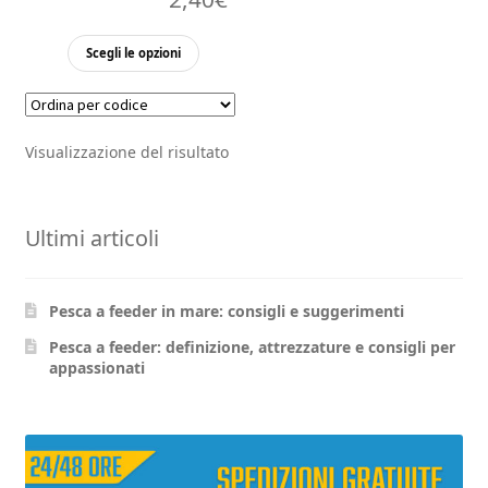
Questo
Scegli le opzioni
prodotto
ha
più
Visualizzazione del risultato
varianti.
Le
opzioni
Ultimi articoli
possono
essere
scelte
Pesca a feeder in mare: consigli e suggerimenti
nella
pagina
Pesca a feeder: definizione, attrezzature e consigli per
appassionati
del
prodotto