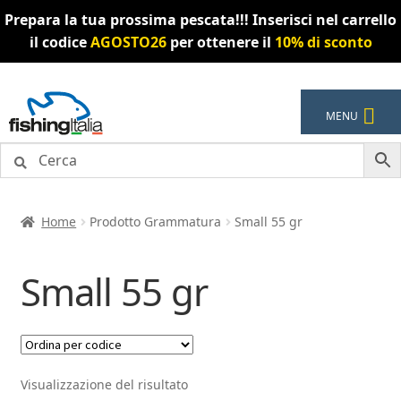
Prepara la tua prossima pescata!!! Inserisci nel carrello
il codice
AGOSTO26
per ottenere il
10% di sconto
Vai
Vai
MENU
alla
al
navigazione
contenuto
Home
Prodotto Grammatura
Small 55 gr
Small 55 gr
Visualizzazione del risultato