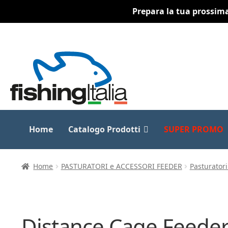
Prepara la tua prossima 
Vai
Vai
alla
al
navigazione
contenuto
Home
Catalogo Prodotti
SUPER PROMO
Home
PASTURATORI e ACCESSORI FEEDER
Pasturatori
Distance Cage Feede