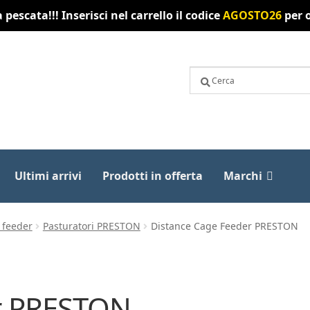
pescata!!! Inserisci nel carrello il codice
AGOSTO26
per o
Ultimi arrivi
Prodotti in offerta
Marchi
 feeder
Pasturatori PRESTON
Distance Cage Feeder PRESTON
r PRESTON