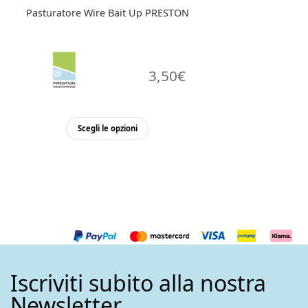
prodotto
Pasturatore Wire Bait Up PRESTON
3,50
€
Questo
Scegli le opzioni
prodotto
ha
più
varianti.
Le
opzioni
possono
essere
Iscriviti subito alla nostra
scelte
nella
Newsletter