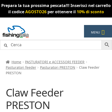
Prepara la tua prossima pescata!!! Inserisci nel carrello
il codice
AGOSTO26
per ottenere il
10% di sconto
Vai
Vai
MENU
alla
al
navigazione
contenuto
Home
PASTURATORI e ACCESSORI FEEDER
Pasturatori feeder
Pasturatori PRESTON
Claw Feeder
PRESTON
Claw Feeder
PRESTON