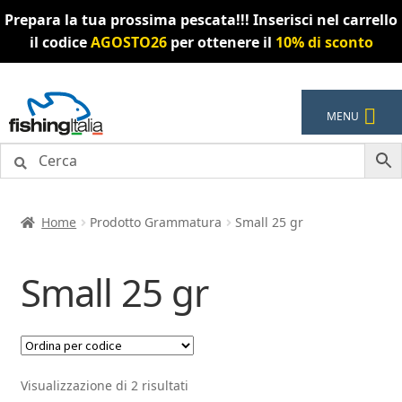
Prepara la tua prossima pescata!!! Inserisci nel carrello
il codice
AGOSTO26
per ottenere il
10% di sconto
Vai
Vai
MENU
alla
al
navigazione
contenuto
Home
Prodotto Grammatura
Small 25 gr
Small 25 gr
Visualizzazione di 2 risultati