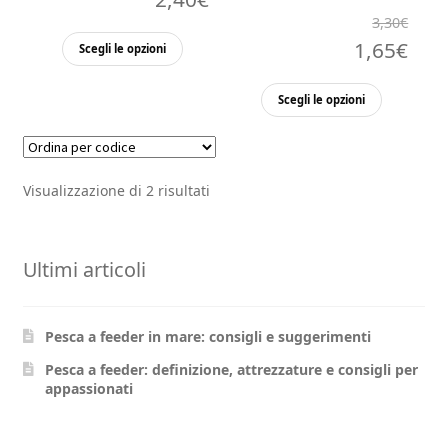
3,30
€
Questo
Il
Il
1,65
€
Scegli le opzioni
prodotto
prezzo
pre
ha
Questo
Scegli le opzioni
originale
attu
più
prodott
varianti.
ha
era:
è:
Le
più
3,30€.
1,65
Visualizzazione di 2 risultati
opzioni
varianti.
possono
Le
essere
opzioni
Ultimi articoli
scelte
possono
nella
essere
pagina
scelte
Pesca a feeder in mare: consigli e suggerimenti
del
nella
prodotto
pagina
Pesca a feeder: definizione, attrezzature e consigli per
appassionati
del
prodott