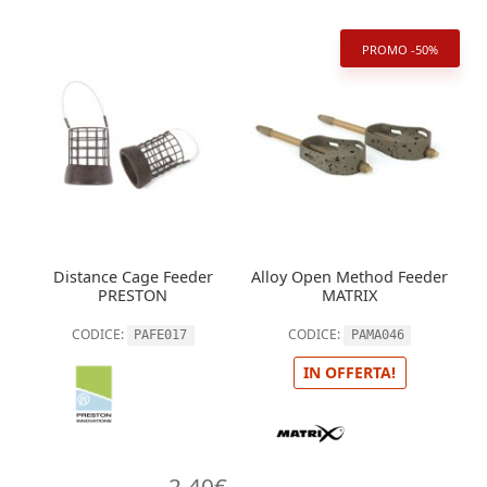
PROMO -50%
Distance Cage Feeder
Alloy Open Method Feeder
PRESTON
MATRIX
CODICE:
CODICE:
PAFE017
PAMA046
IN OFFERTA!
2,40
€