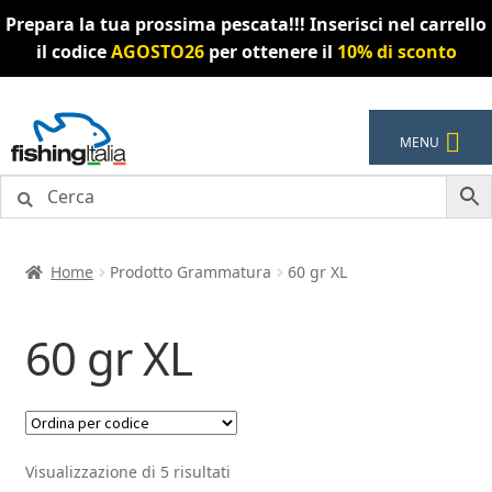
Prepara la tua prossima pescata!!! Inserisci nel carrello
il codice
AGOSTO26
per ottenere il
10% di sconto
Vai
Vai
MENU
alla
al
navigazione
contenuto
Home
Prodotto Grammatura
60 gr XL
60 gr XL
Visualizzazione di 5 risultati