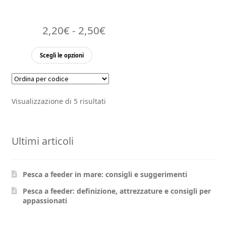
Fascia
2,20
€
-
2,50
€
di
Questo
Scegli le opzioni
prezzo:
prodotto
ha
da
più
2,20€
Visualizzazione di 5 risultati
varianti.
a
Le
opzioni
2,50€
Ultimi articoli
possono
essere
scelte
Pesca a feeder in mare: consigli e suggerimenti
nella
pagina
Pesca a feeder: definizione, attrezzature e consigli per
appassionati
del
prodotto