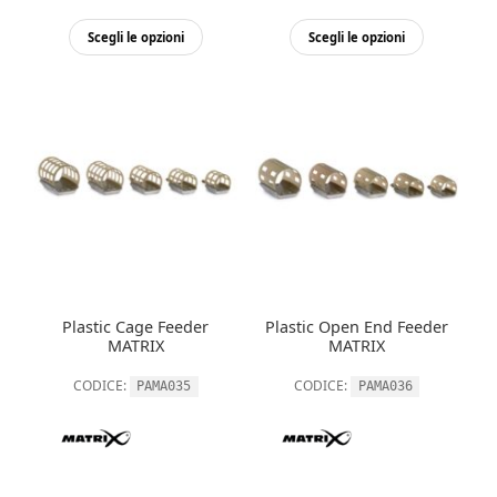
Questo
Questo
Scegli le opzioni
Scegli le opzioni
prodotto
prodott
ha
ha
più
più
varianti.
varianti.
Le
Le
opzioni
opzioni
possono
possono
essere
essere
scelte
scelte
nella
nella
Plastic Cage Feeder
Plastic Open End Feeder
pagina
pagina
MATRIX
MATRIX
del
del
CODICE:
CODICE:
PAMA035
PAMA036
prodotto
prodott