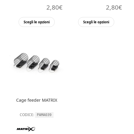
2,80
€
2,80
€
Questo
Questo
Scegli le opzioni
Scegli le opzioni
prodotto
prodott
ha
ha
più
più
varianti.
varianti.
Le
Le
opzioni
opzioni
possono
possono
essere
essere
scelte
scelte
nella
nella
Cage feeder MATRIX
pagina
pagina
del
del
CODICE:
PAMA039
prodotto
prodott