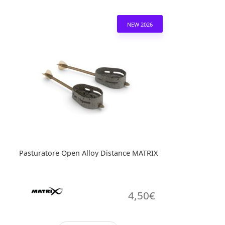
ha
più
NEW 2026
varianti.
Le
opzioni
possono
essere
scelte
nella
pagina
del
prodotto
Pasturatore Open Alloy Distance MATRIX
4,50
€