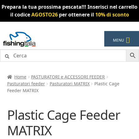
Prepara la tua prossima pescata!!! Inserisci nel carrello
il codice
AGOSTO26
per ottenere il
10% di sconto
Vai
Vai
MENU
alla
al
navigazione
contenuto
Home
PASTURATORI e ACCESSORI FEEDER
Pasturatori feeder
Pasturatori MATRIX
Plastic Cage
Feeder MATRIX
Plastic Cage Feeder
MATRIX