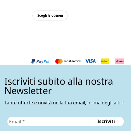
Questo
Scegli le opzioni
prodotto
ha
più
varianti.
Le
opzioni
possono
essere
Iscriviti subito alla nostra
scelte
nella
Newsletter
pagina
del
Tante offerte e novità nella tua email, prima degli altri!
prodotto