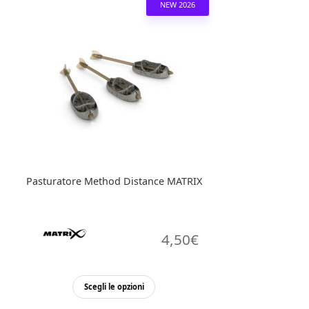
NEW 2026
varianti.
Le
opzioni
possono
essere
scelte
nella
pagina
del
prodotto
Pasturatore Method Distance MATRIX
4,50
€
Questo
Scegli le opzioni
prodotto