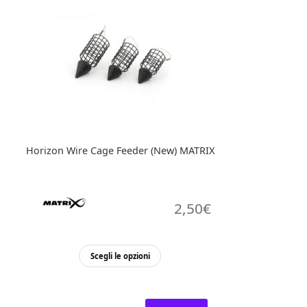
Horizon Wire Cage Feeder (New) MATRIX
2,50
€
Questo
Scegli le opzioni
prodotto
ha
più