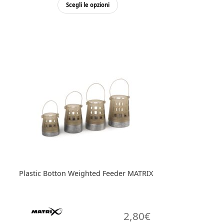
Questo
Scegli le opzioni
prodotto
ha
più
varianti.
Le
opzioni
possono
essere
scelte
nella
pagina
del
prodotto
Plastic Botton Weighted Feeder MATRIX
2,80
€