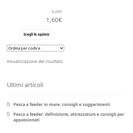
3,20
€
Il
Il
1,60
€
prezzo
prezzo
Questo
Scegli le opzioni
originale
attuale
prodotto
ha
era:
è:
più
3,20€.
1,60€.
Visualizzazione del risultato
varianti.
Le
opzioni
Ultimi articoli
possono
essere
scelte
Pesca a feeder in mare: consigli e suggerimenti
nella
pagina
Pesca a feeder: definizione, attrezzature e consigli per
appassionati
del
prodotto