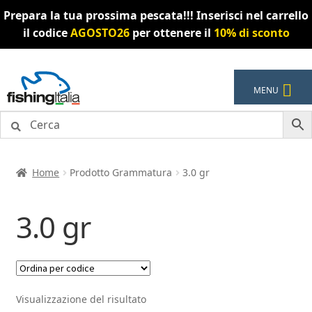
Prepara la tua prossima pescata!!! Inserisci nel carrello
il codice
AGOSTO26
per ottenere il
10% di sconto
Vai
Vai
MENU
alla
al
navigazione
contenuto
Home
Prodotto Grammatura
3.0 gr
3.0 gr
Visualizzazione del risultato