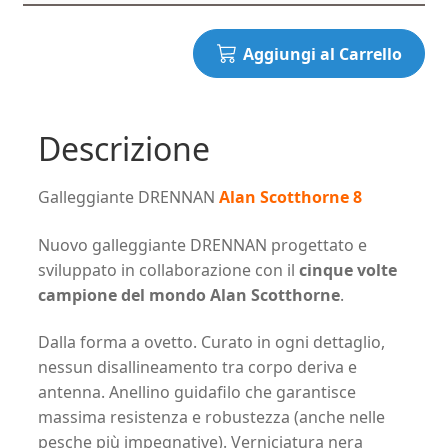
era:
è:
3,20€.
1,60
Aggiungi al Carrello
Descrizione
Galleggiante DRENNAN
Alan Scotthorne 8
Nuovo galleggiante DRENNAN progettato e
sviluppato in collaborazione con il
cinque volte
campione del mondo Alan Scotthorne
.
Dalla forma a ovetto. Curato in ogni dettaglio,
nessun disallineamento tra corpo deriva e
antenna. Anellino guidafilo che garantisce
massima resistenza e robustezza (anche nelle
pesche più impegnative). Verniciatura nera