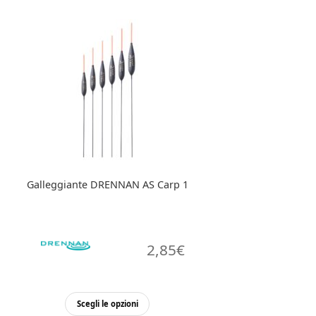
varianti.
Le
opzioni
possono
essere
scelte
nella
pagina
del
prodotto
Galleggiante DRENNAN AS Carp 1
2,85
€
Questo
Scegli le opzioni