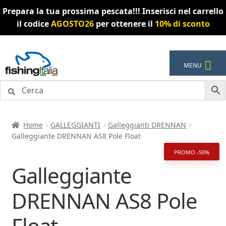
Prepara la tua prossima pescata!!! Inserisci nel carrello
il codice
AGOSTO26
per ottenere il
10% di sconto
Vai
Vai
MENU
alla
al
navigazione
contenuto
Home
GALLEGGIANTI
Galleggianti DRENNAN
Galleggiante DRENNAN AS8 Pole Float
PROMO -50%
Galleggiante
DRENNAN AS8 Pole
Float