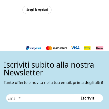
Questo
Scegli le opzioni
prodotto
ha
più
varianti.
Le
opzioni
possono
essere
Iscriviti subito alla nostra
scelte
nella
Newsletter
pagina
del
Tante offerte e novità nella tua email, prima degli altri!
prodotto