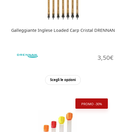
Galleggiante Inglese Loaded Carp Cristal DRENNAN
3,50
€
Questo
Scegli le opzioni
prodotto
ha
più
PROMO -30%
varianti.
Le
opzioni
possono