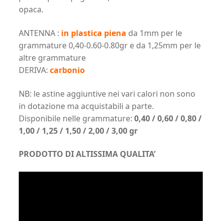
opaca.
ANTENNA :
in plastica piena
da 1mm per le
grammature 0,40-0.60-0.80gr e da 1,25mm per le
altre grammature
DERIVA:
carbonio
NB: le astine aggiuntive nei vari calori non sono
in dotazione ma acquistabili a parte.
Disponibile nelle grammature:
0,40 / 0,60 / 0,80 /
1,00 / 1,25 / 1,50 / 2,00 / 3,00 gr
PRODOTTO DI ALTISSIMA QUALITA’