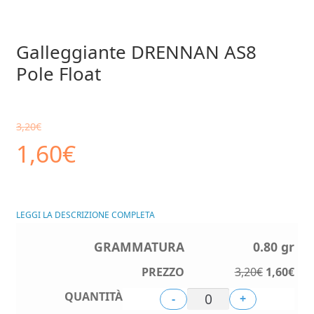
Galleggiante DRENNAN AS8
Pole Float
3,20
€
Il
Il
1,60
€
prezzo
prezzo
LEGGI LA DESCRIZIONE COMPLETA
originale
attuale
0.80 gr
era:
è:
Il
Il
3,20
€
1,60
€
prezzo
pre
3,20€.
1,60€.
-
+
originale
att