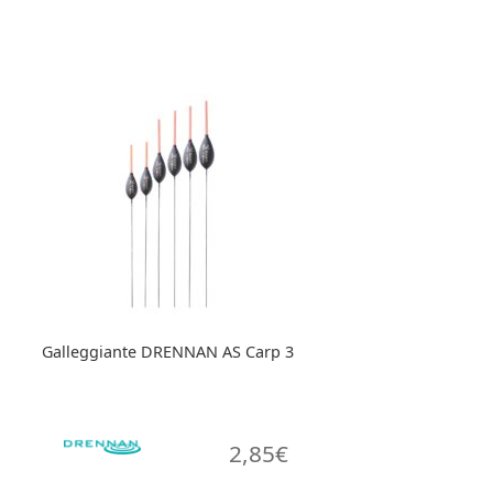
prodotto
ha
più
varianti.
Le
opzioni
possono
essere
scelte
nella
pagina
del
prodotto
Galleggiante DRENNAN AS Carp 3
2,85
€