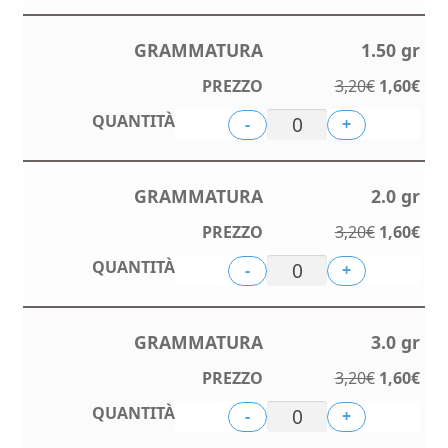
era:
è:
3,20€.
1,60
1.50 gr
Il
Il
3,20
€
1,60
€
prezzo
pre
-
+
originale
att
era:
è:
3,20€.
1,60
2.0 gr
Il
Il
3,20
€
1,60
€
prezzo
pre
-
+
originale
att
era:
è:
3,20€.
1,60
3.0 gr
Il
Il
3,20
€
1,60
€
prezzo
pre
-
+
originale
att