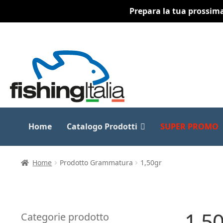
Prepara la tua prossima 
Vai
Vai
alla
al
navigazione
contenuto
Home
Catalogo Prodotti
SUPER PROMO
Home
Prodotto Grammatura
1,50gr
1,5
Categorie prodotto