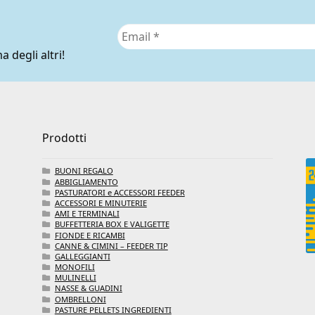
del
prodotto
a degli altri!
Prodotti
BUONI REGALO
ABBIGLIAMENTO
PASTURATORI e ACCESSORI FEEDER
ACCESSORI E MINUTERIE
AMI E TERMINALI
BUFFETTERIA BOX E VALIGETTE
FIONDE E RICAMBI
CANNE & CIMINI – FEEDER TIP
GALLEGGIANTI
MONOFILI
MULINELLI
NASSE & GUADINI
OMBRELLONI
PASTURE PELLETS INGREDIENTI