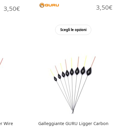
3,50
€
3,50
€
Questo
Questo
Scegli le opzioni
prodotto
prodotto
ha
ha
più
più
varianti.
varianti.
Le
Le
opzioni
opzioni
possono
possono
essere
essere
scelte
scelte
nella
nella
pagina
pagina
del
del
prodotto
prodotto
r Wire
Galleggiante GURU Ligger Carbon