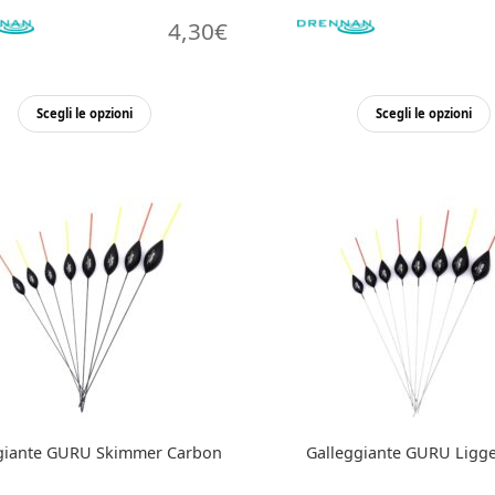
4,30
€
Questo
Scegli le opzioni
Scegli le opzioni
prodotto
ha
più
varianti.
Le
opzioni
possono
essere
scelte
nella
pagina
del
prodotto
giante GURU Skimmer Carbon
Galleggiante GURU Ligge