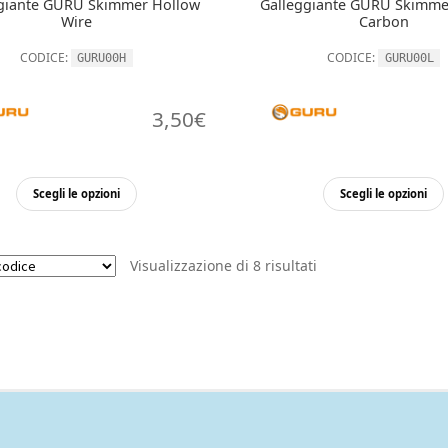
giante GURU Skimmer Hollow
Galleggiante GURU Skimme
Wire
Carbon
CODICE:
CODICE:
GURU00H
GURU00L
3,50
€
Questo
Scegli le opzioni
Scegli le opzioni
prodotto
ha
più
Visualizzazione di 8 risultati
varianti.
Le
opzioni
possono
essere
scelte
nella
pagina