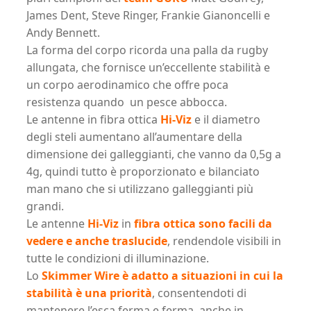
James Dent, Steve Ringer, Frankie Gianoncelli e
Andy Bennett.
La forma del corpo ricorda una palla da rugby
allungata, che fornisce un’eccellente stabilità e
un corpo aerodinamico che offre poca
resistenza quando un pesce abbocca.
Le antenne in fibra ottica
Hi-Viz
e il diametro
degli steli aumentano all’aumentare della
dimensione dei galleggianti, che vanno da 0,5g a
4g, quindi tutto è proporzionato e bilanciato
man mano che si utilizzano galleggianti più
grandi.
Le antenne
Hi-Viz
in
fibra ottica sono facili da
vedere e anche traslucide
, rendendole visibili in
tutte le condizioni di illuminazione.
Lo
Skimmer
Wire è adatto a situazioni in cui la
stabilità è una priorità
, consentendoti di
mantenere l’esca ferma e ferma, anche in