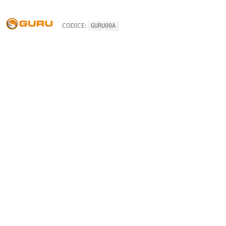
CODICE:
GURU00A