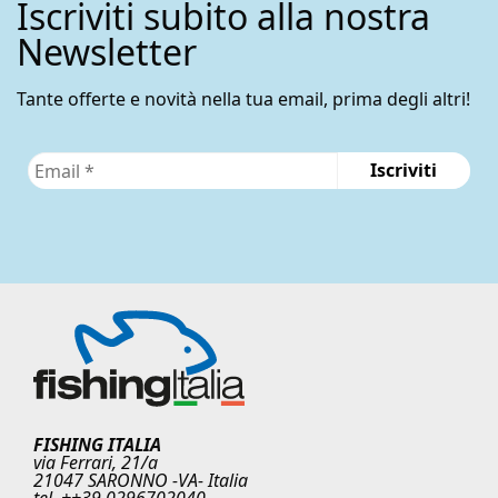
Iscriviti subito alla nostra
scelte
nella
Newsletter
pagina
del
Tante offerte e novità nella tua email, prima degli altri!
prodotto
FISHING ITALIA
via Ferrari, 21/a
21047 SARONNO -VA- Italia
tel. ++39 0296702040