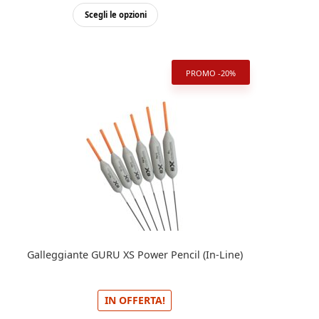
Questo
Scegli le opzioni
prodotto
ha
più
PROMO -20%
varianti.
Le
opzioni
possono
essere
scelte
nella
pagina
del
prodotto
Galleggiante GURU XS Power Pencil (In-Line)
IN OFFERTA!