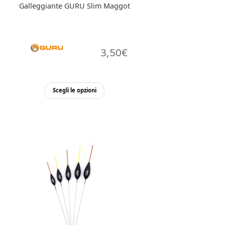
Galleggiante GURU Slim Maggot
3,50
€
Questo
Scegli le opzioni
prodotto
ha
più
varianti.
Le
opzioni
possono
essere
scelte
nella