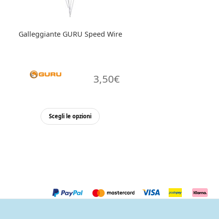
pagina
del
prodotto
Galleggiante GURU Speed Wire
3,50
€
Questo
Scegli le opzioni
prodotto
ha
più
varianti.
Le
opzioni
possono
essere