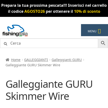
Prepara la tua prossima pescata!!! Inserisci nel carrello
il codice
AGOSTO26
per ottenere il
10% di sconto
Vai
Vai
MENU
alla
al
navigazione
contenuto
Home
GALLEGGIANTI
Galleggianti GURU
Galleggiante GURU Skimmer Wire
Galleggiante GURU
Skimmer Wire