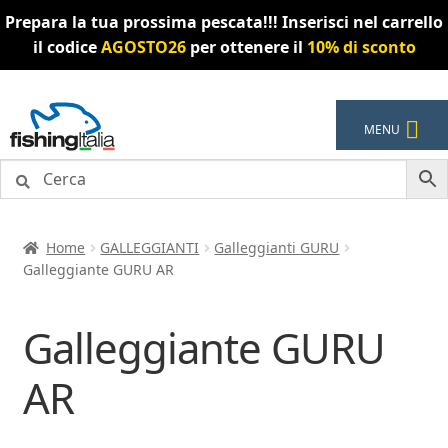
Prepara la tua prossima pescata!!! Inserisci nel carrello
il codice
AGOSTO26
per ottenere il
10% di sconto
Vai
Vai
MENU
alla
al
navigazione
contenuto
Home
GALLEGGIANTI
Galleggianti GURU
Galleggiante GURU AR
Galleggiante GURU
AR