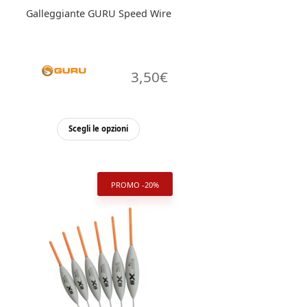
Galleggiante GURU Speed Wire
3,50
€
Questo
Scegli le opzioni
prodotto
ha
più
PROMO -20%
varianti.
Le
opzioni
possono
essere
scelte
nella