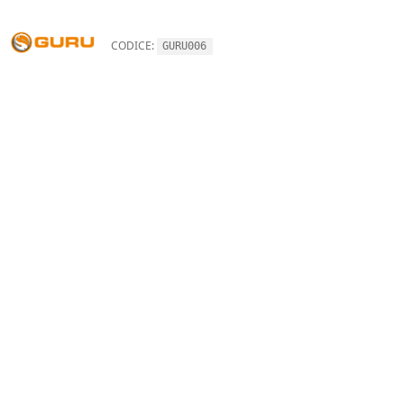
CODICE:
GURU006