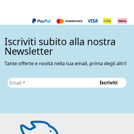
varianti.
Le
opzioni
possono
essere
Iscriviti subito alla nostra
scelte
nella
Newsletter
pagina
del
Tante offerte e novità nella tua email, prima degli altri!
prodotto