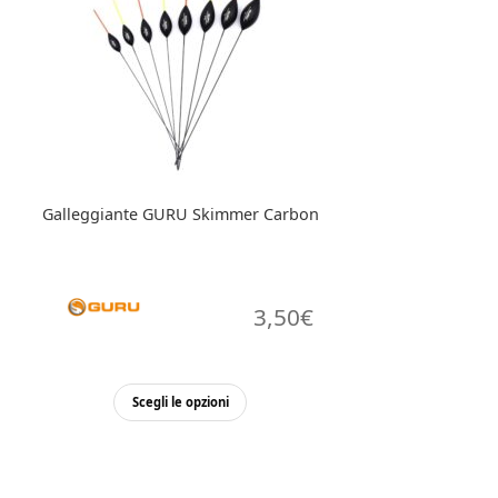
opzioni
possono
essere
scelte
nella
pagina
del
prodotto
Galleggiante GURU Skimmer Carbon
3,50
€
Questo
Scegli le opzioni
prodotto
ha
più