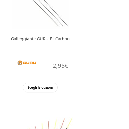
scelte
nella
pagina
del
prodotto
Galleggiante GURU F1 Carbon
2,95
€
Questo
Scegli le opzioni
prodotto
ha
più
varianti.
Le