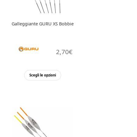
pagina
del
prodotto
Galleggiante GURU XS Bobbie
2,70
€
Questo
Scegli le opzioni
prodotto
ha
più
varianti.
Le
opzioni
possono
essere