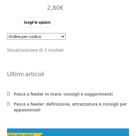
2,80
€
Questo
Scegli le opzioni
prodotto
ha
più
Visualizzazione di 3 risultati
varianti.
Le
opzioni
Ultimi articoli
possono
essere
scelte
Pesca a feeder in mare: consigli e suggerimenti
nella
pagina
Pesca a feeder: definizione, attrezzature e consigli per
appassionati
del
prodotto