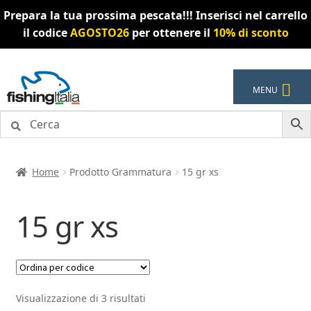
Prepara la tua prossima pescata!!! Inserisci nel carrello
il codice
AGOSTO26
per ottenere il
10% di sconto
Vai
Vai
MENU
alla
al
navigazione
contenuto
Home
Prodotto Grammatura
15 gr xs
15 gr xs
Visualizzazione di 3 risultati