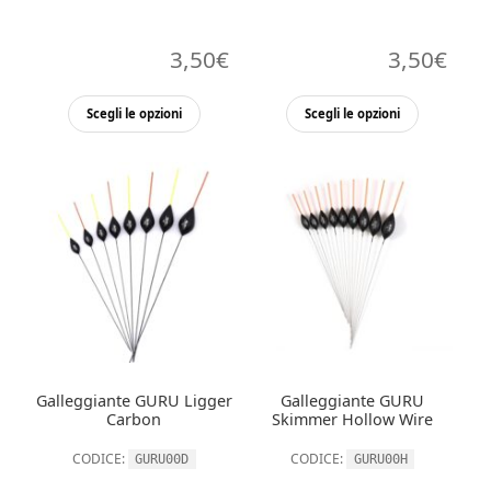
3,50
€
3,50
€
Questo
Questo
Scegli le opzioni
Scegli le opzioni
prodotto
prodott
ha
ha
più
più
varianti.
varianti.
Le
Le
opzioni
opzioni
possono
possono
essere
essere
scelte
scelte
nella
nella
Galleggiante GURU Ligger
Galleggiante GURU
pagina
pagina
Carbon
Skimmer Hollow Wire
del
del
CODICE:
CODICE:
GURU00D
GURU00H
prodotto
prodott