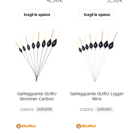
Questo
Questo
Scegli le opzioni
Scegli le opzioni
prodotto
prodott
ha
ha
più
più
varianti.
varianti.
Le
Le
opzioni
opzioni
possono
possono
essere
essere
scelte
scelte
nella
nella
Galleggiante GURU
Galleggiante GURU Ligger
pagina
pagina
Skimmer Carbon
Wire
del
del
CODICE:
CODICE:
GURU00B
GURU00C
prodotto
prodott