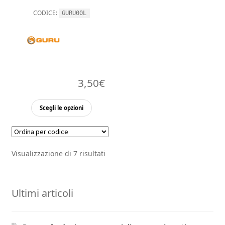
del
del
CODICE:
GURU00L
prodotto
prodott
3,50
€
Questo
Scegli le opzioni
prodotto
ha
più
Visualizzazione di 7 risultati
varianti.
Le
opzioni
Ultimi articoli
possono
essere
scelte