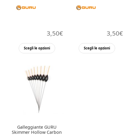
3,50
€
3,50
€
Questo
Questo
Scegli le opzioni
Scegli le opzioni
prodotto
prodott
ha
ha
più
più
varianti.
varianti.
Le
Le
opzioni
opzioni
possono
possono
essere
essere
scelte
scelte
nella
nella
Galleggiante GURU
pagina
pagina
Skimmer Hollow Carbon