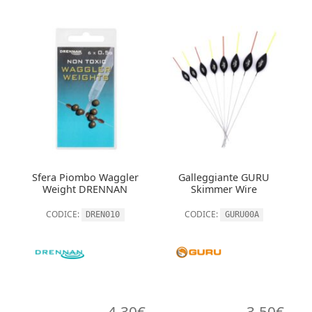
Sfera Piombo Waggler
Galleggiante GURU
Weight DRENNAN
Skimmer Wire
CODICE:
CODICE:
DREN010
GURU00A
4,30
€
3,50
€