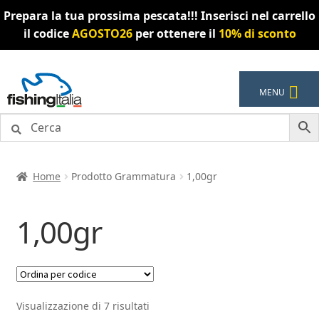
Prepara la tua prossima pescata!!! Inserisci nel carrello
il codice
AGOSTO26
per ottenere il
10% di sconto
Vai
Vai
MENU
alla
al
navigazione
contenuto
Home
Prodotto Grammatura
1,00gr
1,00gr
Visualizzazione di 7 risultati