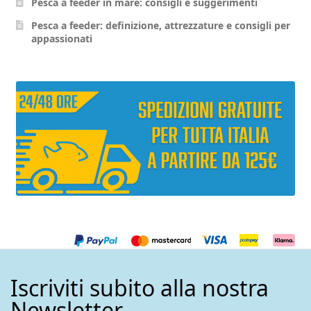
Pesca a feeder in mare: consigli e suggerimenti
nella
pagina
Pesca a feeder: definizione, attrezzature e consigli per
appassionati
del
prodotto
Iscriviti subito alla nostra
Newsletter