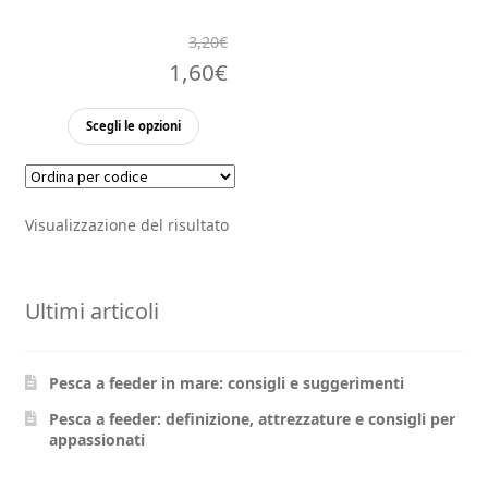
3,20
€
Il
Il
1,60
€
prezzo
prezzo
Questo
Scegli le opzioni
originale
attuale
prodotto
ha
era:
è:
più
3,20€.
1,60€.
Visualizzazione del risultato
varianti.
Le
opzioni
Ultimi articoli
possono
essere
scelte
Pesca a feeder in mare: consigli e suggerimenti
nella
pagina
Pesca a feeder: definizione, attrezzature e consigli per
appassionati
del
prodotto