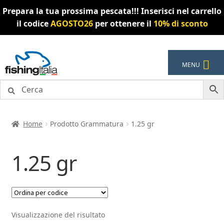
Prepara la tua prossima pescata!!! Inserisci nel carrello
il codice
AGOSTO26
per ottenere il
10% di sconto
Vai
Vai
MENU
alla
al
navigazione
contenuto
Home
Prodotto Grammatura
1.25 gr
1.25 gr
Visualizzazione del risultato