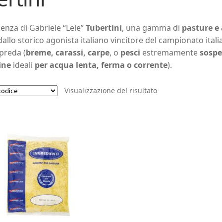
ienza di Gabriele “Lele”
Tubertini
, una gamma di
pasture e 
allo storico agonista italiano vincitore del campionato italia
preda (
breme, carassi, carpe
, o
pesci
estremamente
sospe
ine
ideali
per acqua lenta, ferma o corrente
).
Visualizzazione del risultato