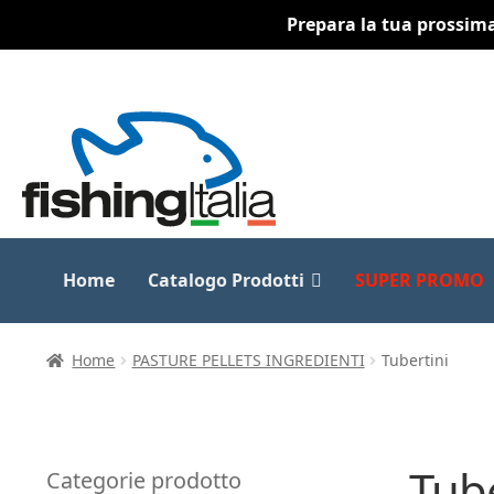
Prepara la tua prossima 
Vai
Vai
alla
al
navigazione
contenuto
Home
Catalogo Prodotti
SUPER PROMO
Home
PASTURE PELLETS INGREDIENTI
Tubertini
Tube
Categorie prodotto