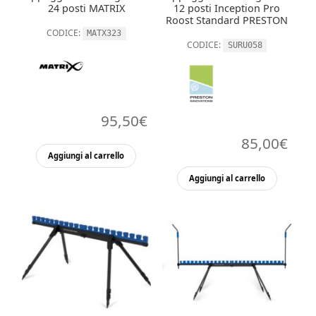
24 posti MATRIX
12 posti Inception Pro
Roost Standard PRESTON
CODICE:
MATX323
CODICE:
SURU058
95,50
€
85,00
€
Aggiungi al carrello
Aggiungi al carrello