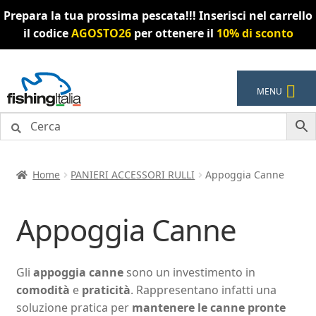
Prepara la tua prossima pescata!!! Inserisci nel carrello
il codice
AGOSTO26
per ottenere il
10% di sconto
Vai
Vai
MENU
alla
al
navigazione
contenuto
Home
PANIERI ACCESSORI RULLI
Appoggia Canne
Appoggia Canne
Gli
appoggia canne
sono un investimento in
comodità
e
praticità
. Rappresentano infatti una
soluzione pratica per
mantenere le canne pronte