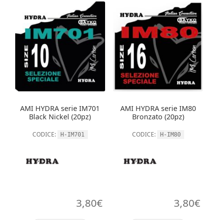
ha
ha
più
più
varianti.
varianti.
Le
Le
opzioni
opzioni
possono
possono
essere
essere
scelte
scelte
nella
nella
AMI HYDRA serie IM701
AMI HYDRA serie IM80
pagina
pagina
Black Nickel (20pz)
Bronzato (20pz)
del
del
CODICE:
CODICE:
H-IM701
H-IM80
prodotto
prodott
3,80
€
3,80
€