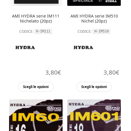
AMI HYDRA serie IM111
AMI HYDRA serie IM510
Nichelato (20pz)
Nichel (20pz)
CODICE:
CODICE:
H-IM111
H-IM510
3,80
€
3,80
€
Questo
Questo
Scegli le opzioni
Scegli le opzioni
prodotto
prodott
ha
ha
più
più
varianti.
varianti.
Le
Le
opzioni
opzioni