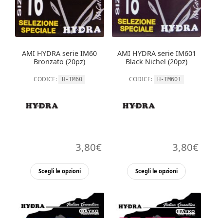
possono
possono
essere
essere
scelte
scelte
nella
nella
AMI HYDRA serie IM60
AMI HYDRA serie IM601
pagina
pagina
Bronzato (20pz)
Black Nichel (20pz)
del
del
CODICE:
CODICE:
H-IM60
H-IM601
prodotto
prodott
3,80
€
3,80
€
Questo
Questo
Scegli le opzioni
Scegli le opzioni
prodotto
prodott
ha
ha
più
più
varianti.
varianti.