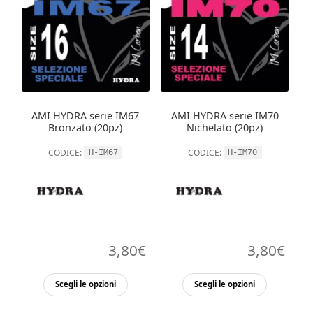
Le
Le
opzioni
opzioni
possono
possono
essere
essere
scelte
scelte
nella
nella
AMI HYDRA serie IM67
AMI HYDRA serie IM70
pagina
pagina
Bronzato (20pz)
Nichelato (20pz)
del
del
CODICE:
CODICE:
H-IM67
H-IM70
prodotto
prodott
3,80
€
3,80
€
Questo
Questo
Scegli le opzioni
Scegli le opzioni
prodotto
prodott