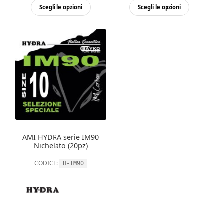
Questo
Questo
Scegli le opzioni
Scegli le opzioni
prodotto
prodott
ha
ha
più
più
varianti.
varianti.
Le
Le
opzioni
opzioni
possono
possono
essere
essere
scelte
scelte
nella
nella
AMI HYDRA serie IM90
pagina
pagina
Nichelato (20pz)
del
del
CODICE:
H-IM90
prodotto
prodott