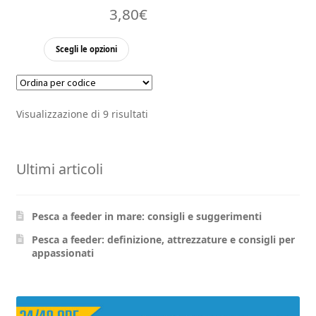
3,80
€
Questo
Scegli le opzioni
prodotto
ha
più
Visualizzazione di 9 risultati
varianti.
Le
opzioni
Ultimi articoli
possono
essere
scelte
Pesca a feeder in mare: consigli e suggerimenti
nella
pagina
Pesca a feeder: definizione, attrezzature e consigli per
appassionati
del
prodotto