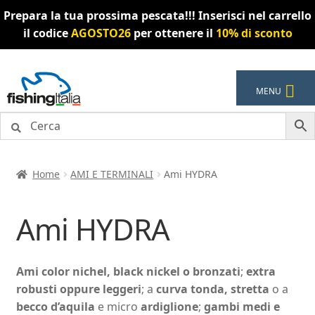
Prepara la tua prossima pescata!!! Inserisci nel carrello
il codice
AGOSTO26
per ottenere il
10% di sconto
Vai
Vai
MENU
alla
al
navigazione
contenuto
Home
AMI E TERMINALI
Ami HYDRA
Ami HYDRA
Ami color nichel, black nickel o bronzati
;
extra
robusti oppure leggeri
; a
curva tonda, stretta
o a
becco d’aquila
e micro
ardiglione
;
gambi medi e