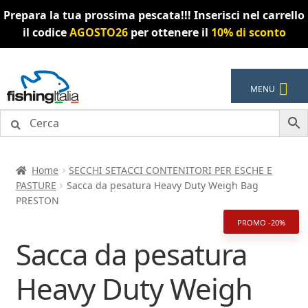
Prepara la tua prossima pescata!!! Inserisci nel carrello
il codice
AGOSTO26
per ottenere il
10% di sconto
Vai
Vai
MENU
alla
al
navigazione
contenuto
Home
SECCHI SETACCI CONTENITORI PER ESCHE E
PASTURE
Sacca da pesatura Heavy Duty Weigh Bag
PRESTON
PROMO -20%
Sacca da pesatura
Heavy Duty Weigh