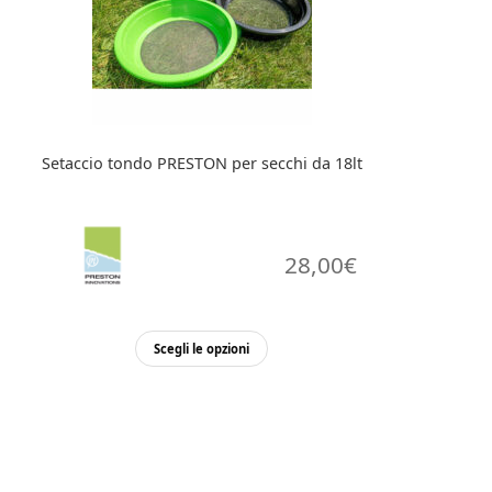
Setaccio tondo PRESTON per secchi da 18lt
28,00
€
Questo
Scegli le opzioni
prodotto
ha
più
varianti.
Le