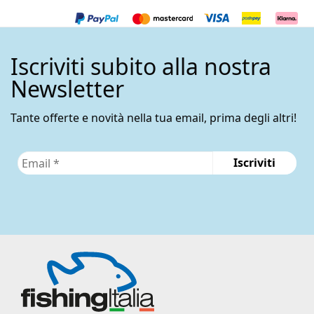
opzioni
possono
essere
Iscriviti subito alla nostra
scelte
nella
Newsletter
pagina
del
Tante offerte e novità nella tua email, prima degli altri!
prodotto