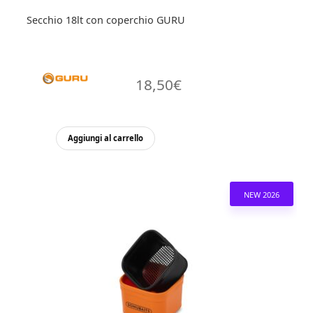
prodotto
Secchio 18lt con coperchio GURU
18,50
€
Aggiungi al carrello
NEW 2026