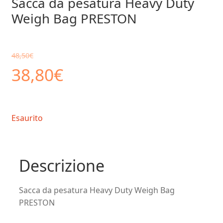
Sacca da pesatura Heavy Duty
Weigh Bag PRESTON
48,50
€
Il
Il
38,80
€
prezzo
prezzo
Esaurito
originale
attuale
era:
è:
Descrizione
48,50€.
38,80€.
Sacca da pesatura Heavy Duty Weigh Bag
PRESTON