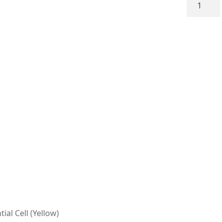
Pellet
Dumbell
Wafter
8mm
MAINLIN
-
Essential
Cell
(Yellow)
quantità
al Cell (Yellow)