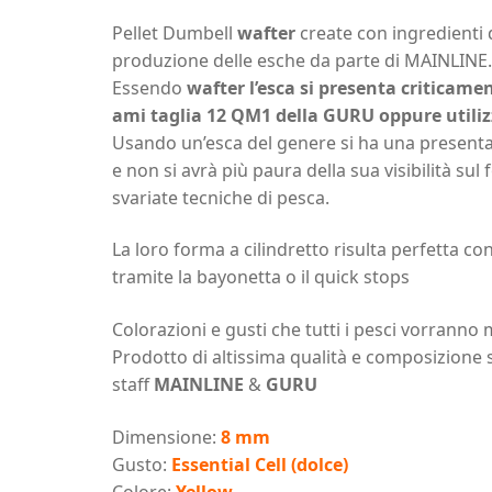
Pellet Dumbell
wafter
create con ingredienti d
produzione delle esche da parte di MAINLINE.
Essendo
wafter
l’esca si presenta criticam
ami taglia 12 QM1 della GURU oppure utiliz
Usando un’esca del genere si ha una presenta
e non si avrà più paura della sua visibilità su
svariate tecniche di pesca.
La loro forma a cilindretto risulta perfetta co
tramite la bayonetta o il quick stops
Colorazioni e gusti che tutti i pesci vorranno
Prodotto di altissima qualità e composizione s
staff
MAINLINE
&
GURU
Dimensione:
8 mm
Gusto:
Essential
Cell (dolce)
Colore:
Yellow