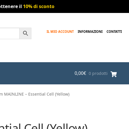
ttenere il
10% di sconto
IL MIO ACCOUNT
INFORMAZIONI
CONTATTI
0,00
€
0 prodotti
 MAINLINE – Essential Cell (Yellow)
al Cell (Yellow)