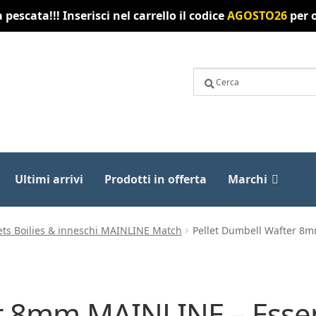
pescata!!! Inserisci nel carrello il codice
AGOSTO26
per o
Ultimi arrivi
Prodotti in offerta
Marchi
ets Boilies & inneschi MAINLINE Match
Pellet Dumbell Wafter 8mm
 8mm MAINLINE – Essenti