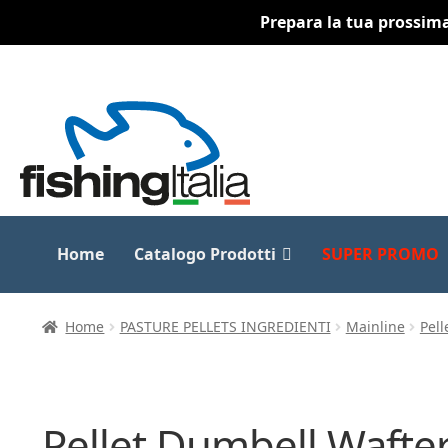
Prepara la tua prossima 
Vai
Vai
alla
al
navigazione
contenuto
Home
Catalogo Prodotti
SUPER PROMO
Home
PASTURE PELLETS INGREDIENTI
Mainline
Pell
Pellet Dumbell Wafter