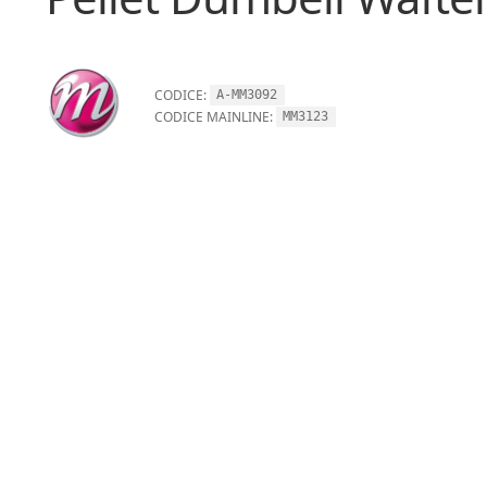
CODICE:
A-MM3092
CODICE MAINLINE:
MM3123