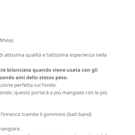
White)
i altissima qualità e l’altissima esperienza nella
ente bilanciata quando viene usata con gli
zando ami dello stesso peso.
zione perfetta sul fondo
l fondo; questo porterà a più mangiate con le più
n l’innesco tramite il gommino (bait band)
 mangiare.