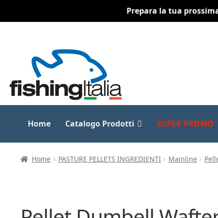
Prepara la tua prossima 
Vai
Vai
alla
al
navigazione
contenuto
Home
Catalogo Prodotti
SUPER PROMO
Home
PASTURE PELLETS INGREDIENTI
Mainline
Pell
Pellet Dumbell Wafte