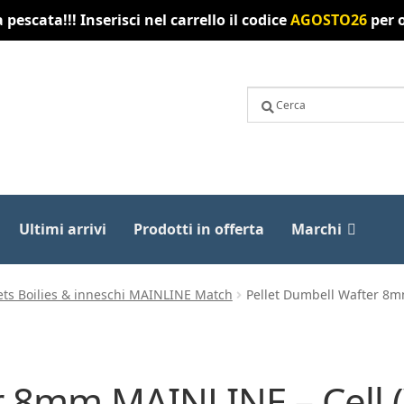
pescata!!! Inserisci nel carrello il codice
AGOSTO26
per o
Ultimi arrivi
Prodotti in offerta
Marchi
ets Boilies & inneschi MAINLINE Match
Pellet Dumbell Wafter 8m
r 8mm MAINLINE – Cell 