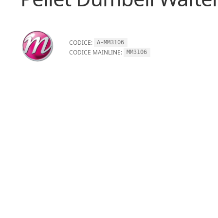
CODICE:
A-MM3106
CODICE MAINLINE:
MM3106