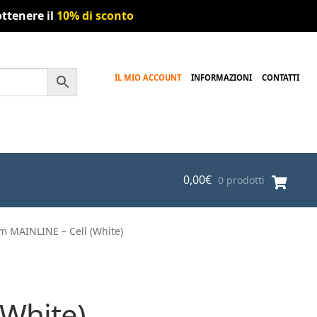
ttenere il
10% di sconto
IL MIO ACCOUNT
INFORMAZIONI
CONTATTI
0,00
€
0 prodotti
m MAINLINE – Cell (White)
(White)