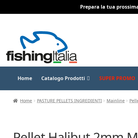
Prepara la tua prossima 
Vai
Vai
alla
al
navigazione
contenuto
Home
Catalogo Prodotti
SUPER PROMO
Home
PASTURE PELLETS INGREDIENTI
Mainline
Pel
Pellet Halibut 2mm M