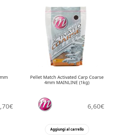
 2mm
Pellet Match Activated Carp Coarse
4mm MAINLINE (1kg)
,70
€
6,60
€
Aggiungi al carrello