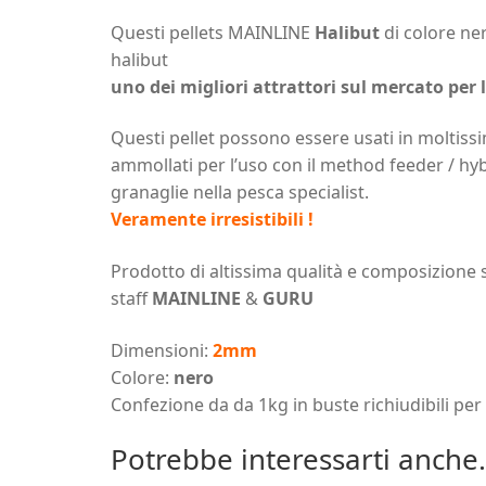
Questi pellets MAINLINE
Halibut
di colore ner
halibut
uno dei migliori attrattori sul mercato per l
Questi pellet possono essere usati in moltissi
ammollati per l’uso con il method feeder / hybr
granaglie nella pesca specialist.
Veramente irresistibili !
Prodotto di altissima qualità e composizione s
staff
MAINLINE
&
GURU
Dimensioni:
2mm
Colore:
nero
Confezione da da 1kg in buste richiudibili pe
Potrebbe interessarti anche.