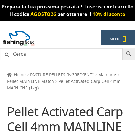
Prepara la tua prossima pescata!!! Inserisci nel carrello
il codice
AGOSTO26
per ottenere il
10% di sconto
Vai
Vai
MENU
alla
al
navigazione
contenuto
Home
PASTURE PELLETS INGREDIENTI
Mainline
Pellet MAINLINE Match
Pellet Activated Carp Cell 4mm
MAINLINE (1kg)
Pellet Activated Carp
Cell 4mm MAINLINE