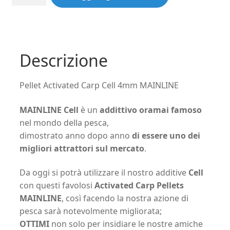
Activated
Carp
Cell
4mm
MAINLINE
Descrizione
(1kg)
quantità
Pellet Activated Carp Cell 4mm MAINLINE
MAINLINE Cell
è un
addittivo oramai famoso
nel mondo della pesca,
dimostrato anno dopo anno
di essere uno dei
migliori attrattori sul mercato
.
Da oggi si potrà utilizzare il nostro additive
Cell
con questi favolosi
Activated Carp Pellets
MAINLINE
, così facendo la nostra azione di
pesca sarà notevolmente migliorata;
OTTIMI
non solo per insidiare le nostre amiche