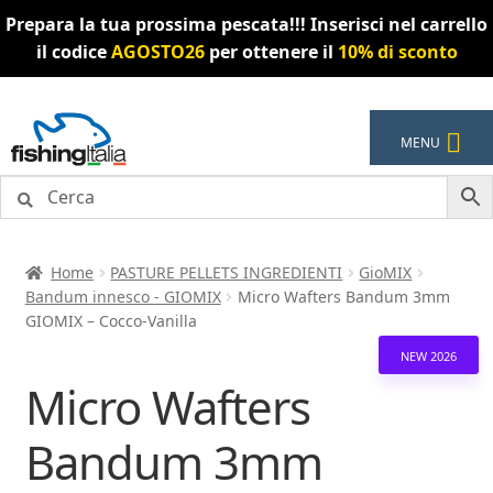
Prepara la tua prossima pescata!!! Inserisci nel carrello
il codice
AGOSTO26
per ottenere il
10% di sconto
Vai
Vai
MENU
alla
al
navigazione
contenuto
Home
PASTURE PELLETS INGREDIENTI
GioMIX
Bandum innesco - GIOMIX
Micro Wafters Bandum 3mm
GIOMIX – Cocco-Vanilla
NEW 2026
Micro Wafters
Bandum 3mm