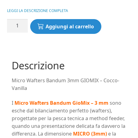
LEGGI LA DESCRIZIONE COMPLETA
Micro
Aggiungi al carrello
Wafters
Bandum
3mm
GIOMIX
-
Descrizione
Cocco-
Vanilla
Micro Wafters Bandum 3mm GIOMIX – Cocco-
quantità
Vanilla
I
Micro Wafters Bandum GioMix – 3 mm
sono
esche dal bilanciamento perfetto (wafters),
progettate per la pesca tecnica a method feeder,
quando una presentazione delicata fa davvero la
differenza. La dimensione
MICRO (3mm)
e la