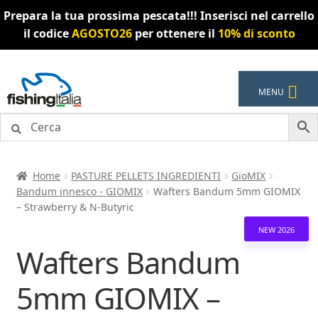
Prepara la tua prossima pescata!!! Inserisci nel carrello
il codice
AGOSTO26
per ottenere il
10% di sconto
Vai
Vai
MENU
alla
al
navigazione
contenuto
Home
PASTURE PELLETS INGREDIENTI
GioMIX
Bandum innesco - GIOMIX
Wafters Bandum 5mm GIOMIX
– Strawberry & N-Butyric
NEW 2026
Wafters Bandum
5mm GIOMIX –