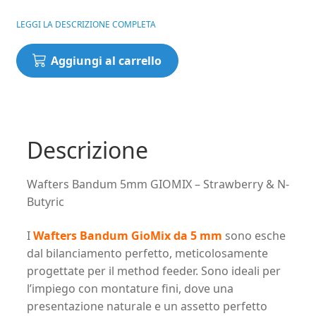
LEGGI LA DESCRIZIONE COMPLETA
Wafters
Aggiungi al carrello
Bandum
5mm
GIOMIX
-
Strawberry
Descrizione
&
N-
Wafters Bandum 5mm GIOMIX – Strawberry & N-
Butyric
Butyric
quantità
I
Wafters Bandum GioMix da 5 mm
sono esche
dal bilanciamento perfetto, meticolosamente
progettate per il method feeder. Sono ideali per
l’impiego con montature fini, dove una
presentazione naturale e un assetto perfetto