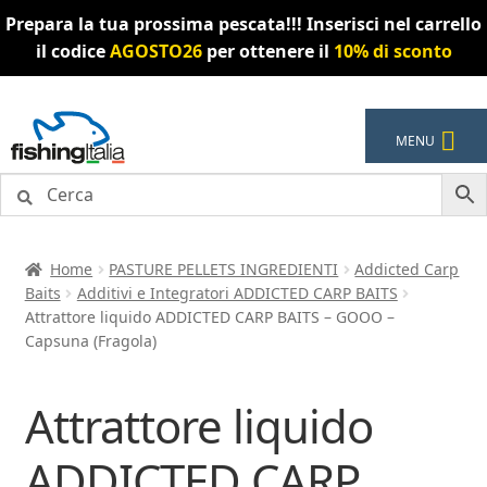
Prepara la tua prossima pescata!!! Inserisci nel carrello
il codice
AGOSTO26
per ottenere il
10% di sconto
Vai
Vai
MENU
alla
al
navigazione
contenuto
Home
PASTURE PELLETS INGREDIENTI
Addicted Carp
Baits
Additivi e Integratori ADDICTED CARP BAITS
Attrattore liquido ADDICTED CARP BAITS – GOOO –
Capsuna (Fragola)
Attrattore liquido
ADDICTED CARP