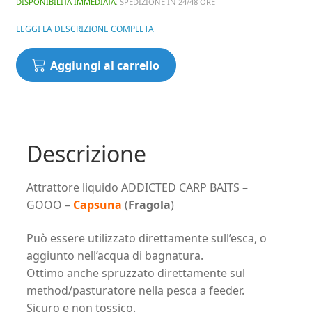
DISPONIBILITÀ IMMEDIATA
: SPEDIZIONE IN 24/48 ORE
LEGGI LA DESCRIZIONE COMPLETA
Attrattore
Aggiungi al carrello
liquido
ADDICTED
CARP
BAITS
-
Descrizione
GOOO
-
Attrattore liquido ADDICTED CARP BAITS –
Capsuna
GOOO –
Capsuna
(
Fragola
)
(Fragola)
quantità
Può essere utilizzato direttamente sull’esca, o
aggiunto nell’acqua di bagnatura.
Ottimo anche spruzzato direttamente sul
method/pasturatore nella pesca a feeder.
Sicuro e non tossico.