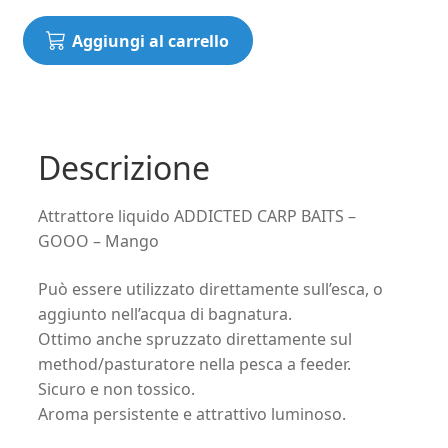
Attrattore
Aggiungi al carrello
liquido
ADDICTED
CARP
BAITS
-
Descrizione
GOOO
-
Attrattore liquido ADDICTED CARP BAITS –
Mango
GOOO – Mango
quantità
Può essere utilizzato direttamente sull’esca, o
aggiunto nell’acqua di bagnatura.
Ottimo anche spruzzato direttamente sul
method/pasturatore nella pesca a feeder.
Sicuro e non tossico.
Aroma persistente e attrattivo luminoso.