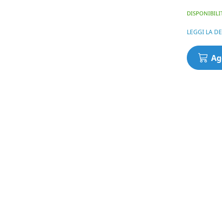
DISPONIBILI
LEGGI LA D
Attrattor
Ag
liquido
ADDICTE
CARP
BAITS
-
GOOO
-
Ananas
&
N-
Butyric
(Ananas
&