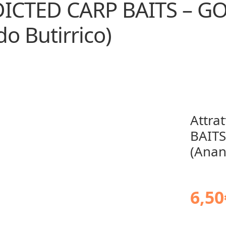
DDICTED CARP BAITS – G
o Butirrico)
Attra
BAITS
(Anan
6,50