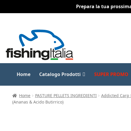
Prepara la tua prossima 
Vai
Vai
alla
al
navigazione
contenuto
Home
Catalogo Prodotti
SUPER PROMO
Home
PASTURE PELLETS INGREDIENTI
Addicted Carp 
(Ananas & Acido Butirrico)