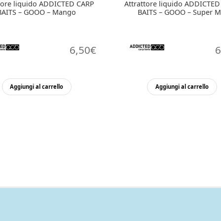
ttore liquido ADDICTED CARP
Attrattore liquido ADDICTE
BAITS – GOOO – Mango
BAITS – GOOO – Super M
6,50
€
6
Aggiungi al carrello
Aggiungi al carrello