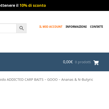
ttenere il
10% di sconto
IL MIO ACCOUNT
INFORMAZIONI
CONTATTI
0,00
€
0 prodotti
iquido ADDICTED CARP BAITS – GOOO – Ananas & N-Butyric