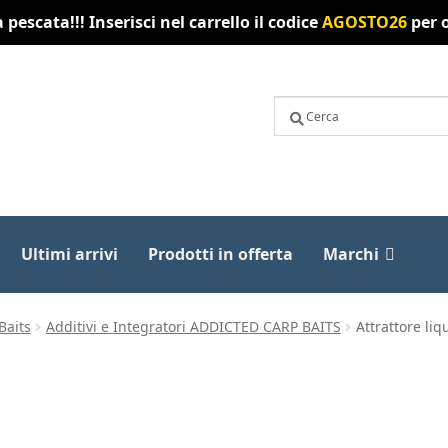
pescata!!! Inserisci nel carrello il codice
AGOSTO26
per o
Ultimi arrivi
Prodotti in offerta
Marchi
Baits
Additivi e Integratori ADDICTED CARP BAITS
Attrattore l