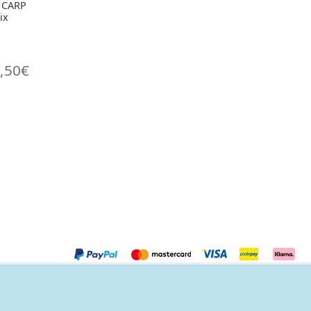
D CARP
ix
,50
€