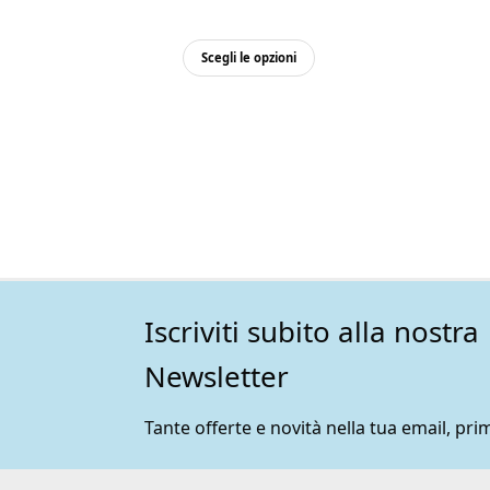
Questo
Scegli le opzioni
prodotto
ha
più
varianti.
Le
opzioni
possono
essere
scelte
nella
pagina
Iscriviti subito alla nostra
del
prodotto
Newsletter
Tante offerte e novità nella tua email, prim