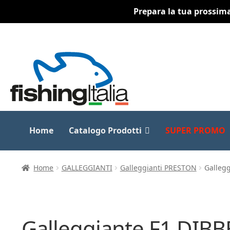
Prepara la tua prossima 
Vai
Vai
alla
al
navigazione
contenuto
Home
Catalogo Prodotti
SUPER PROMO
Home
GALLEGGIANTI
Galleggianti PRESTON
Galleg
Galleggiante F1 DIB