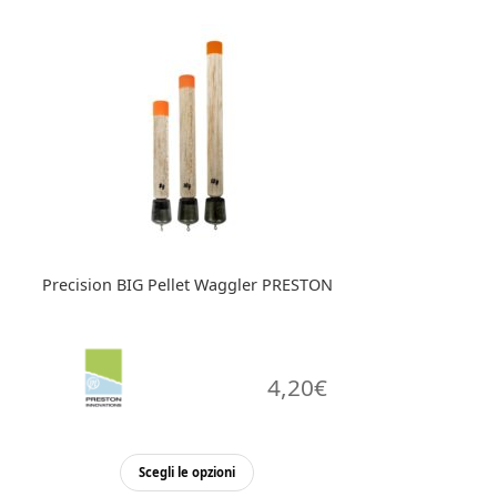
varianti.
Le
opzioni
possono
essere
scelte
nella
pagina
del
prodotto
Precision BIG Pellet Waggler PRESTON
4,20
€
Questo
Scegli le opzioni
prodotto