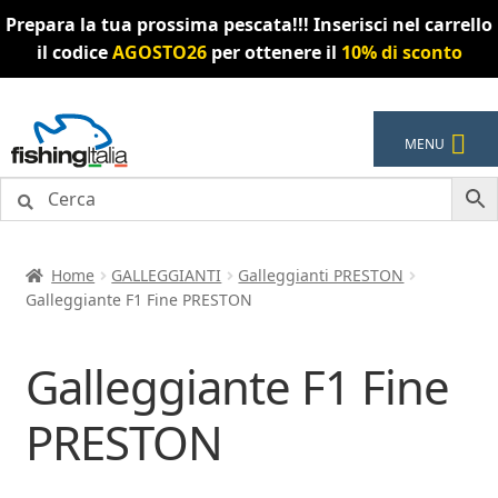
Prepara la tua prossima pescata!!! Inserisci nel carrello
il codice
AGOSTO26
per ottenere il
10% di sconto
Vai
Vai
MENU
alla
al
navigazione
contenuto
Home
GALLEGGIANTI
Galleggianti PRESTON
Galleggiante F1 Fine PRESTON
Galleggiante F1 Fine
PRESTON