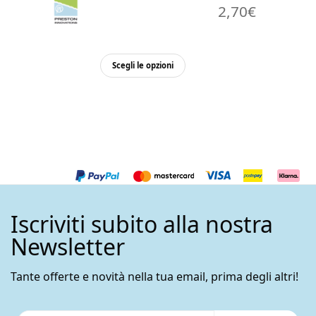
2,70
€
Questo
Scegli le opzioni
prodotto
ha
più
varianti.
Le
opzioni
possono
essere
Iscriviti subito alla nostra
scelte
nella
Newsletter
pagina
del
Tante offerte e novità nella tua email, prima degli altri!
prodotto