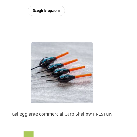
Questo
Scegli le opzioni
prodotto
ha
più
varianti.
Le
opzioni
possono
essere
scelte
nella
pagina
del
prodotto
Galleggiante commercial Carp Shallow PRESTON