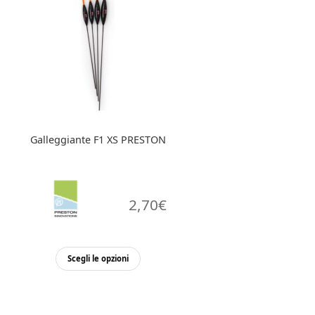
Galleggiante F1 XS PRESTON
2,70
€
Questo
Scegli le opzioni
prodotto
ha
più