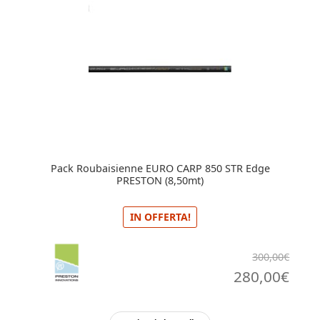
Pack Roubaisienne EURO CARP 850 STR Edge
PRESTON (8,50mt)
IN OFFERTA!
300,00
€
Il
Il
280,00
€
prezzo
pre