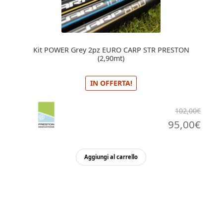
Kit POWER Grey 2pz EURO CARP STR PRESTON
(2,90mt)
IN OFFERTA!
102,00
€
Il
Il
95,00
€
prezzo
pre
originale
attu
Aggiungi al carrello
era:
è:
102,00€.
95,0