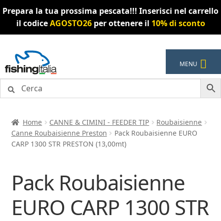
Prepara la tua prossima pescata!!! Inserisci nel carrello
il codice
AGOSTO26
per ottenere il
10% di sconto
Vai
Vai
MENU
alla
al
navigazione
contenuto
Home
CANNE & CIMINI - FEEDER TIP
Roubaisienne
Canne Roubaisienne Preston
Pack Roubaisienne EURO
CARP 1300 STR PRESTON (13,00mt)
Pack Roubaisienne
EURO CARP 1300 STR