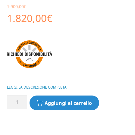
1.900,00
€
Il
Il
1.820,00
€
prezzo
prezzo
originale
attuale
era:
è:
1.900,00€.
1.820,00€.
LEGGI LA DESCRIZIONE COMPLETA
Pack
Aggiungi al carrello
Roubaisienne
EURO
CARP
1300