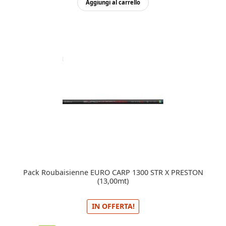
originale
attu
Aggiungi al carrello
era:
è:
300,00€.
280,
Pack Roubaisienne EURO CARP 1300 STR X PRESTON
(13,00mt)
IN OFFERTA!