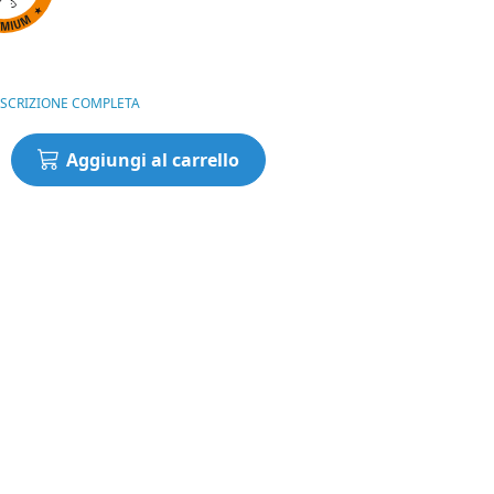
è:
0,00€.
1.020,00€.
ESCRIZIONE COMPLETA
Aggiungi al carrello
enne