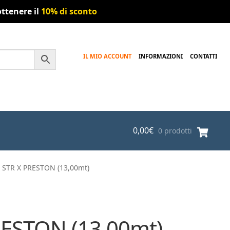
ttenere il
10% di sconto
IL MIO ACCOUNT
INFORMAZIONI
CONTATTI
0,00
€
0 prodotti
 STR X PRESTON (13,00mt)
RESTON (13,00mt)