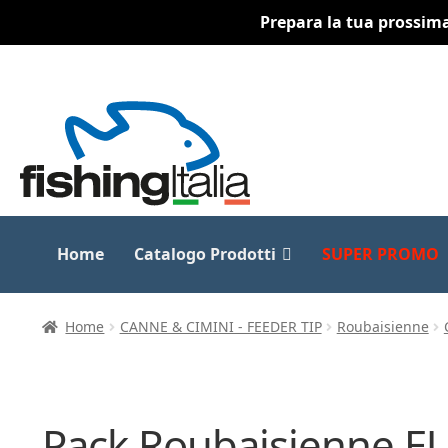
Prepara la tua prossima 
Vai
Vai
alla
al
navigazione
contenuto
Home
Catalogo Prodotti
SUPER PROMO
Home
CANNE & CIMINI - FEEDER TIP
Roubaisienne
Pack Roubaisienne E