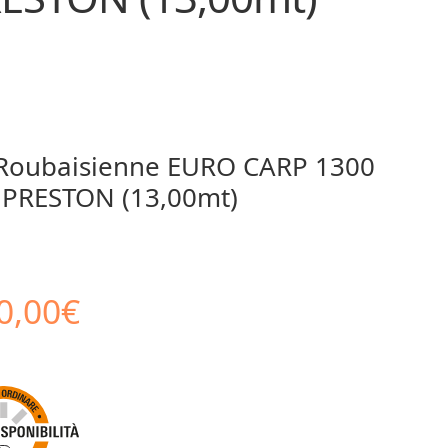
Roubaisienne EURO CARP 1300
 PRESTON (13,00mt)
Il
0,00
€
zo
prezzo
inale
attuale