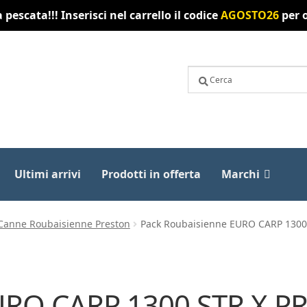
pescata!!! Inserisci nel carrello il codice
AGOSTO26
per o
Ultimi arrivi
Prodotti in offerta
Marchi
Canne Roubaisienne Preston
Pack Roubaisienne EURO CARP 1300
URO CARP 1300 STR X P